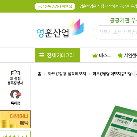
영훈산업은 직접 생산하는 공장을 운영
공장 등록 증명서 확인
공공기관 우
전체 카테고리
베스트
시안샘
홈
하드양장형 점착메모지
하드양장형 메모지(큐브형)