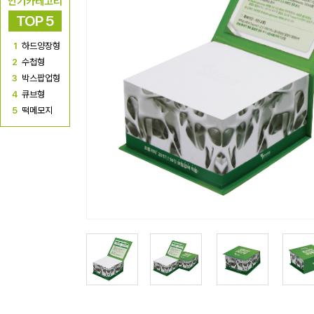
인기카테고리
TOP 5
1
하드양장형
2
수첩형
3
박스팝업형
4
큐브형
5
떡메모지