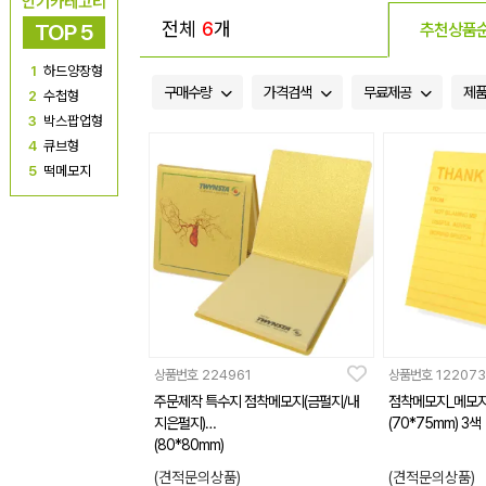
인기카테고리
전체
6
개
TOP 5
추천상품
1
하드양장형
구매수량
가격검색
무료제공
제
2
수첩형
3
박스팝업형
4
큐브형
5
떡메모지
상품번호
224961
상품번호
122073
주문제작 특수지 점착메모지(금펄지/내
점착메모지_메모
지은펄지)
(70*75mm) 3색
(80*80mm)
(견적문의상품)
(견적문의상품)