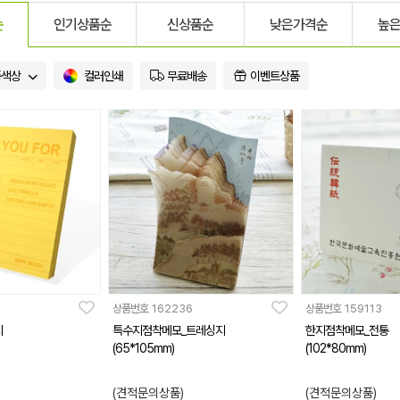
순
인기상품순
신상품순
낮은가격순
높
품색상
컬러인쇄
무료배송
이벤트상품
상품번호
162236
상품번호
159113
지
특수지점착메모_트레싱지
한지점착메모_전통
(65*105mm)
(102*80mm)
(견적문의상품)
(견적문의상품)