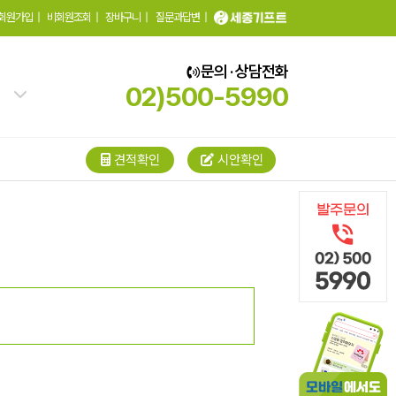
회원가입
|
비회원조회
|
장바구니
|
질문과답변
|
문의 · 상담전화
02)500-5990
견적확인
시안확인