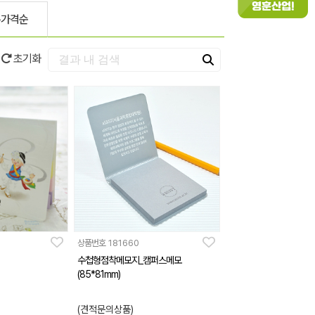
은가격순
초기화
상품번호
181660
수첩형점착메모지_캠퍼스메모
(85*81mm)
(견적문의상품)