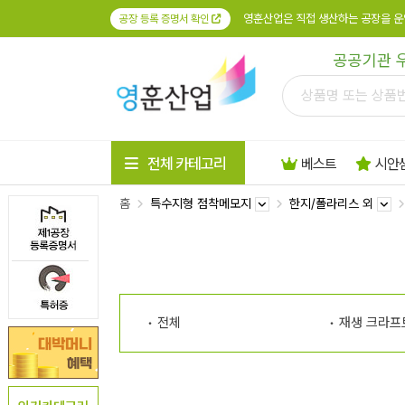
영훈산업은 직접 생산하는 공장을 운
공장 등록 증명서 확인
공공기관 
전체 카테고리
베스트
시안
홈
특수지형 점착메모지
한지/폴라리스 외
전체
재생 크라프