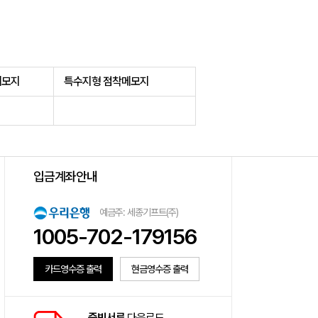
메모지
특수지형 점착메모지
입금계좌안내
예금주: 세종기프트(주)
1005-702-179156
카드영수증 출력
현금영수증 출력
증빙서류
다운로드