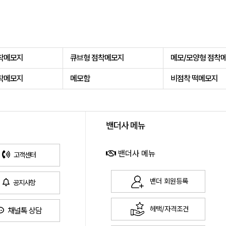
착메모지
큐브형 점착메모지
메모/모양형 점착
착메모지
메모함
비점착 떡메모지
밴더사 메뉴
밴더사 메뉴
고객센터
밴더 회원등록
공지사항
헤택/자격조건
채널톡 상담