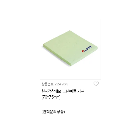
상품번호
224963
한지점착메모_그린/퍼플 기본
(70*75mm)
(견적문의상품)