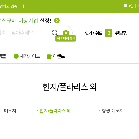
로그인
|
영하고 있습니다.
1
하드양장
우선구매 대상기업
선정!
2
수첩형
3
큐브형
인기키워드
AI 이미지 검색
4
모양형
샘플
제작가이드
이벤트
5
특수지
6
박스형
7
팝업형
한지/폴라리스 외
8
떡메모지
9
플래그지
트 메모지
한지/폴라리스 외
형광 메모지
10
형광
1
하드양장