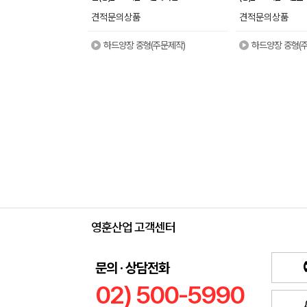
견적문의상품
견적문의상품
하드양장 중형(주문제작)
하드양장 중형(
영훈산업 고객센터
문의 · 상담전화
02) 500-5990