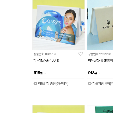
상품번호
180519
상품번호
223920
하드양장-중 (100매)
하드양장-중 (100매
918
918
~
~
원
원
하드양장 중형(주문제작)
하드양장 중형(