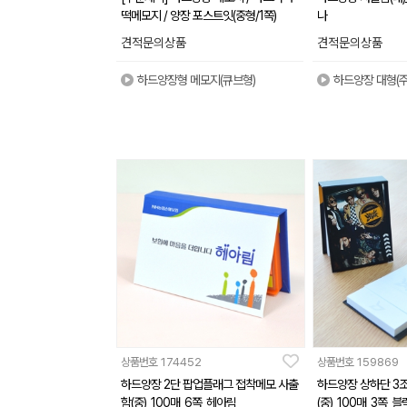
떡메모지 / 양장 포스트잇(중형/1쪽)
나
견적문의상품
견적문의상품
하드양장형 메모지(큐브형)
하드양장 대형(
상품번호
174452
상품번호
159869
하드양장 2단 팝업플래그 접착메모 사출
하드양장 상하단 3
함(중)_100매_6쪽_헤아림
(중)_100매_3쪽_