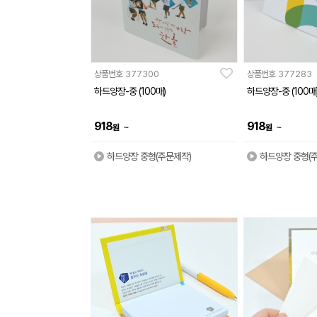
상품번호
377300
상품번호
377283
하드양장-중 (100매)
하드양장-중 (100매
918
918
~
~
원
원
하드양장 중형(주문제작)
하드양장 중형(