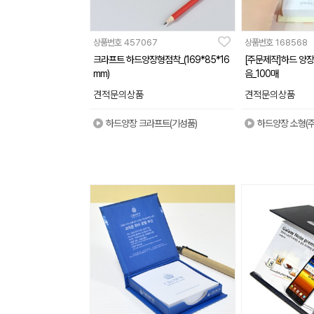
상품번호
457067
상품번호
168568
크라프트 하드양장형점착_(169*85*16
[주문제작]하드 양장
mm)
음_100매
견적문의상품
견적문의상품
하드양장 크라프트(기성품)
하드양장 소형(