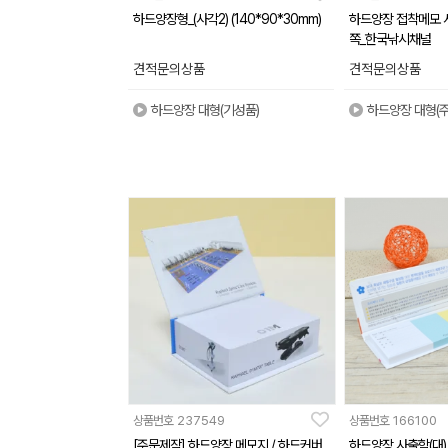
하드양장형_(사각2) (140*90*30mm)
하드양장 접착메모 사
쪽_한국낚시채널
견적문의상품
견적문의상품
하드양장 대형(기성품)
하드양장 대형(
상품번호
237549
상품번호
166100
[주문제작] 하드양장 메모지 / 하드커버
하드양장 사출함(대)