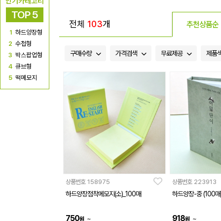
인기카테고리
TOP 5
전체
103
개
추천상품순
1
하드양장형
2
수첩형
구매수량
가격검색
무료제공
제품
3
박스팝업형
4
큐브형
5
떡메모지
상품번호
158975
상품번호
223913
하드양장점착메모지(소)_100매
하드양장-중 (100매
750
918
~
~
원
원