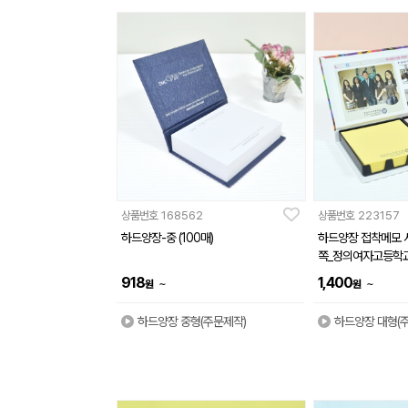
상품번호
168562
상품번호
223157
하드양장-중 (100매)
하드양장 접착메모 사
쪽_정의여자고등학
918
1,400
~
~
원
원
하드양장 중형(주문제작)
하드양장 대형(