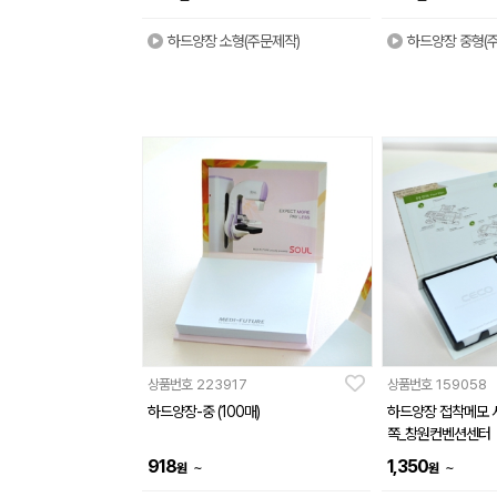
하드양장 소형(주문제작)
하드양장 중형(
상품번호
223917
상품번호
159058
하드양장-중 (100매)
하드양장 접착메모 사
쪽_창원컨벤션센터
918
1,350
~
~
원
원