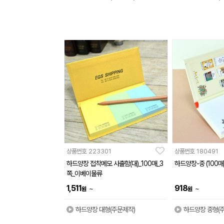
상품번호
223301
상품번호
180491
하드양장 접착메모 사출함(대)_100매_3
하드양장-중 (100매
쪽_이베이물류
1,511
918
~
~
원
원
하드양장 대형(주문제작)
하드양장 중형(