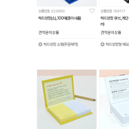
상품번호
223950
상품번호
159117
하드양장(소)_100매(종이사출)
하드양장 큐브_계단식
m)
견적문의상품
견적문의상품
하드양장 소형(주문제작)
하드양장형 메모