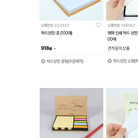
상품번호
223922
상품번호
168567
하드양장-중 (100매)
명화 인쇄 하드 양장형
00매
918
~
견적문의상품
원
하드양장 소형(
하드양장 중형(주문제작)