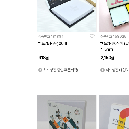
상품번호
181884
상품번호
158925
하드양장-중 (100매)
하드양장형점착_(불투
* 16mm)
918
2,150
~
~
원
원
하드양장 중형(주문제작)
하드양장 대형(기