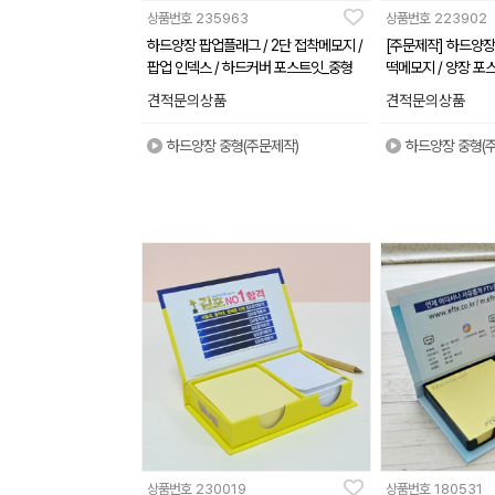
상품번호
235963
상품번호
223902
하드양장 팝업플래그 / 2단 접착메모지 /
[주문제작] 하드양장
팝업 인덱스 / 하드커버 포스트잇_중형
떡메모지 / 양장 포스
견적문의상품
견적문의상품
하드양장 중형(주문제작)
하드양장 중형(
상품번호
230019
상품번호
180531