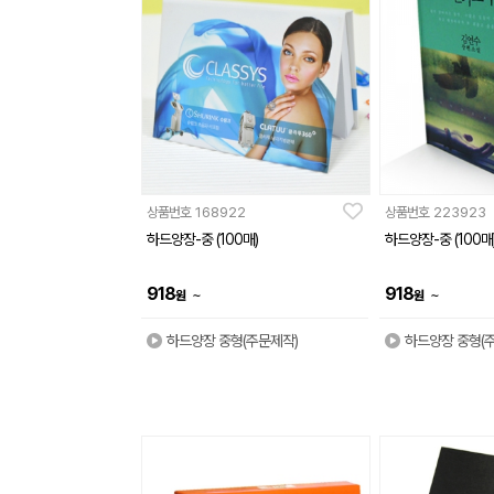
상품번호
168922
상품번호
223923
하드양장-중 (100매)
하드양장-중 (100매
918
918
~
~
원
원
하드양장 중형(주문제작)
하드양장 중형(