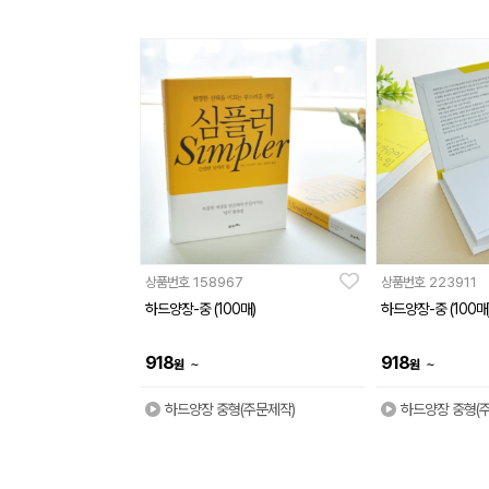
상품번호
158967
상품번호
223911
하드양장-중 (100매)
하드양장-중 (100매
918
918
~
~
원
원
하드양장 중형(주문제작)
하드양장 중형(