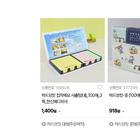
상품번호
168926
상품번호
377295
하드양장 접착메모 사출함(대)_100매_3
하드양장-중 (100매
쪽_한신메디피아
1,400
918
~
~
원
원
하드양장 대형(주문제작)
하드양장 중형(