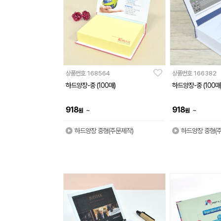
상품번호
168564
상품번호
166382
하드양장-중 (100매)
하드양장-중 (100매
918
918
~
~
원
원
하드양장 중형(주문제작)
하드양장 중형(