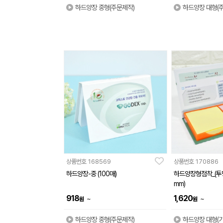
하드양장 중형(주문제작)
하드양장 대형(
상품번호
168569
상품번호
170886
하드양장-중 (100매)
하드양장형점착_(투명51
mm)
918
1,620
~
~
원
원
하드양장 중형(주문제작)
하드양장 대형(기