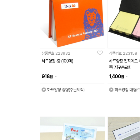
상품번호
223932
상품번호
223158
하드양장-중 (100매)
하드양장 접착메모 사
쪽_지구촌교회
918
1,400
~
~
원
원
하드양장 중형(주문제작)
하드양장 대형(