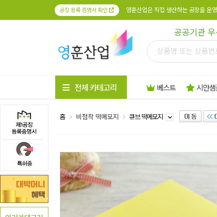
영훈산업은 직접 생산하는 공장을 운영
공장 등록 증명서 확인
공공기관 우
전체 카테고리
베스트
시안샘
홈
비점착 떡메모지
큐브 떡메모지