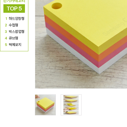
인기카테고리
TOP 5
1
하드양장형
2
수첩형
3
박스팝업형
4
큐브형
5
떡메모지