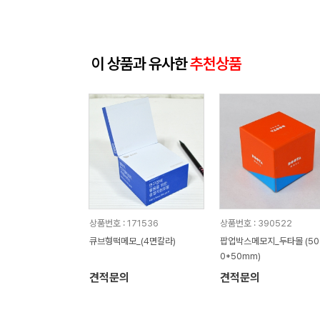
이 상품과 유사한
추천상품
상품번호 : 171536
상품번호 : 390522
큐브형떡메모_(4면칼라)
팝업박스메모지_두타몰 (50
0*50mm)
견적문의
견적문의