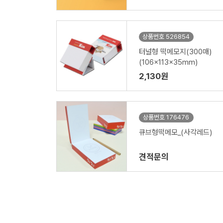
상품번호 526854
터널형 떡메모지(300매)
(106x113x35mm)
2,130원
상품번호 176476
큐브형떡메모_(사각레드)
견적문의