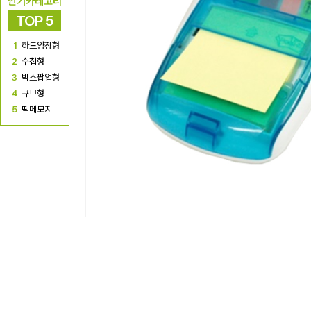
인기카테고리
TOP 5
1
하드양장형
2
수첩형
3
박스팝업형
4
큐브형
5
떡메모지