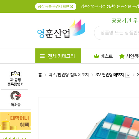
영훈산업은 직접 생산하는 공장을 운영
공장 등록 증명서 확인
공공기관 우
전체 카테고리
베스트
시안샘
홈
박스/팝업형 점착메모지
3M 팝업형 메모지