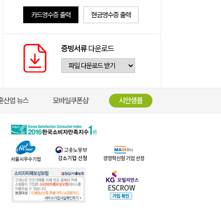
카드영수증 출력
현금영수증 출력
증빙서류
다운로드
훈산업 뉴스
모바일쿠폰샵
시안샘플