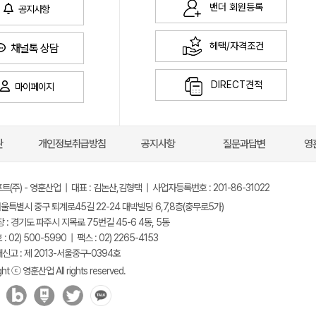
밴더 회원등록
공지사항
헤택/자격조건
채널톡 상담
DIRECT견적
마이페이지
관
개인정보취급방침
공지사항
질문과답변
영
(주) - 영훈산업 | 대표 : 김논산,김형택 | 사업자등록번호 : 201-86-31022
서울특별시 중구 퇴계로45길 22-24 대박빌딩 6,7,8층(충무로5가)
 : 경기도 파주시 지목로 75번길 45-6 4동, 5동
 02) 500-5990 | 팩스 : 02) 2265-4153
고 : 제 2013-서울중구-0394호
ght ⓒ 영훈산업 All rights reserved.