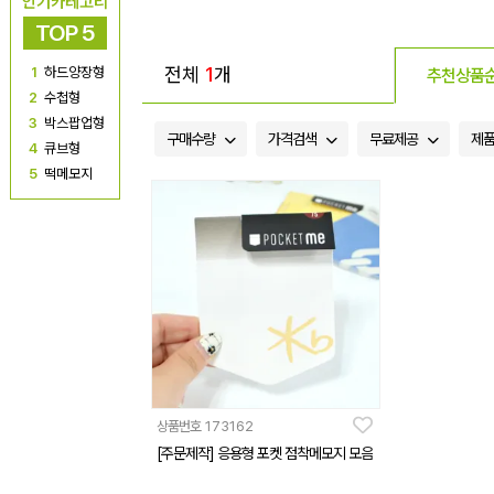
인기카테고리
TOP 5
전체
1
개
1
하드양장형
추천상품
2
수첩형
3
박스팝업형
구매수량
가격검색
무료제공
제
4
큐브형
5
떡메모지
상품번호
173162
[주문제작] 응용형 포켓 점착메모지 모음