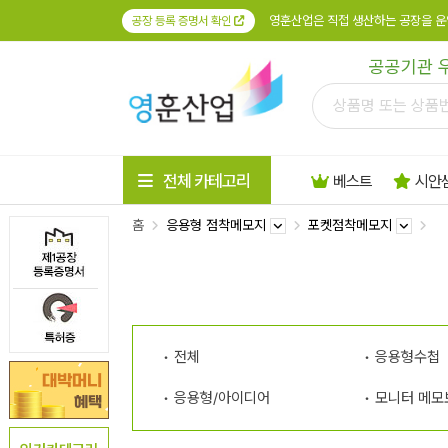
영훈산업은 직접 생산하는 공장을 운
공장 등록 증명서 확인
공공기관 
전체 카테고리
베스트
시안
홈
응용형 점착메모지
포켓점착메모지
전체
응용형수첩
응용형/아이디어
모니터 메모