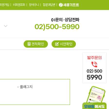
회원가입
|
비회원조회
|
장바구니
|
질문과답변
|
문의 · 상담전화
02)500-5990
견적확인
시안확인
플래그지