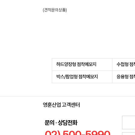
(견적문의상품)
하드양장형 점착메모지
수첩형 점
박스/팝업형 점착메모지
응용형 점
영훈산업 고객센터
문의 · 상담전화
02) 500-5990