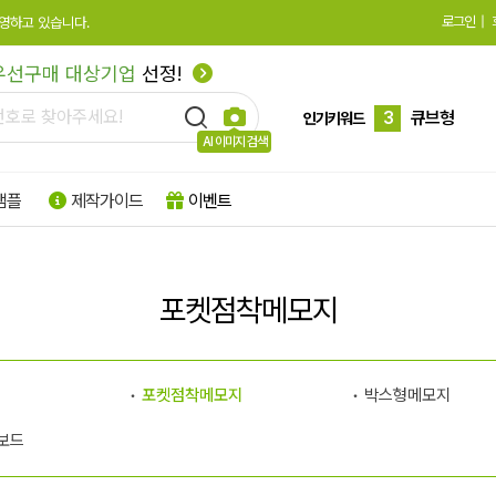
로그인
|
영하고 있습니다.
1
하드양장
우선구매 대상기업
선정!
2
수첩형
3
큐브형
인기키워드
AI 이미지 검색
4
모양형
샘플
제작가이드
이벤트
5
특수지
6
박스형
7
팝업형
포켓점착메모지
8
떡메모지
9
플래그지
포켓점착메모지
박스형메모지
10
형광
보드
1
하드양장