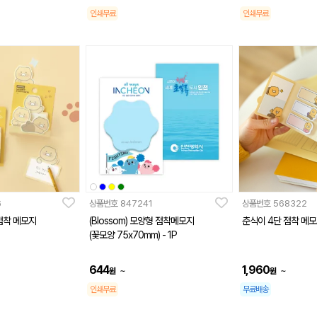
인쇄무료
인쇄무료
6
상품번호
847241
상품번호
568322
점착 메모지
(Blossom) 모양형 점착메모지
춘식이 4단 점착 메
(꽃모양 75x70mm) - 1P
644
1,960
~
~
원
원
인쇄무료
무료배송