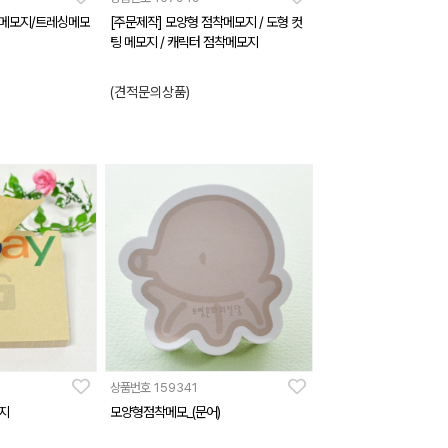
착메모지/트레싱메모
[주문제작] 모양형 점착메모지 / 도형 컷
팅 메모지 / 캐릭터 점착메모지
(견적문의상품)
상품번호
159341
지
모양형점착메모_(문어)