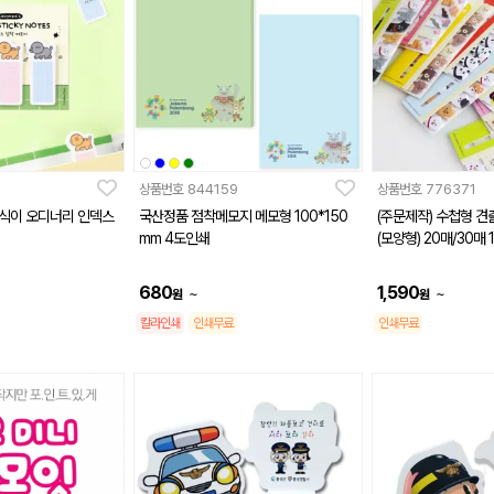
상품번호
844159
상품번호
776371
춘식이 오디너리 인덱스
국산정품 점착메모지 메모형 100*150
(주문제작) 수첩형 견
mm 4도인쇄
(모양형) 20매/30매 
680
1,590
~
~
원
원
칼라인쇄
인쇄무료
인쇄무료