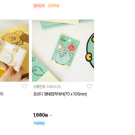
칼라인쇄
인쇄무료
상품번호
568325
모지
죠르디 형태점착마커(70 x 105mm)
1,680
~
원
무료배송