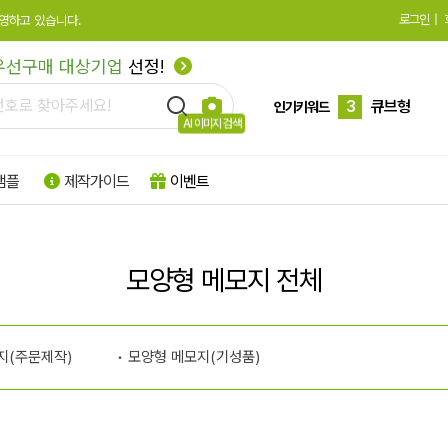
로그인
|
영하고 있습니다.
2
수첩형
우선구매 대상기업
선정!
3
큐브형
4
모양형
인기키워드
AI 이미지 검색
5
특수지
샘플
제작가이드
이벤트
6
박스형
7
팝업형
8
떡메모지
모양형 메모지 전체
9
플래그지
10
형광
지(주문제작)
모양형 메모지(기성품)
1
하드양장