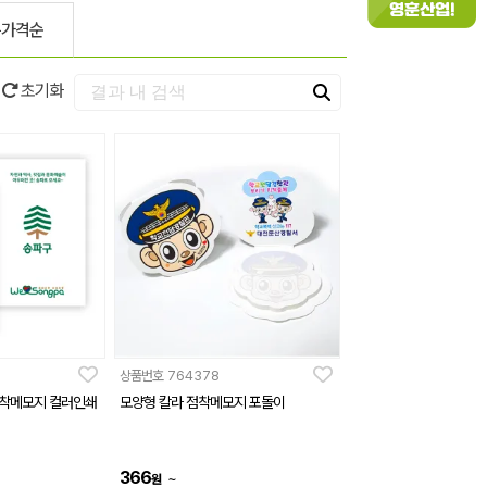
은가격순
초기화
상품번호
764378
 점착메모지 컬러인쇄
모양형 칼라 점착메모지 포돌이
366
~
원