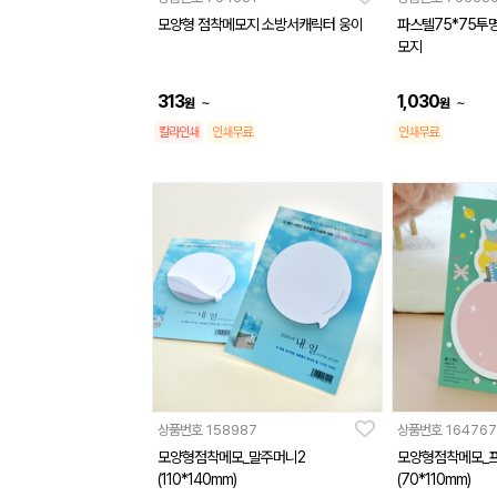
모양형 점착메모지 소방서캐릭터 웅이
파스텔75*75투
모지
313
1,030
~
~
원
원
칼라인쇄
인쇄무료
인쇄무료
상품번호
158987
상품번호
164767
모양형점착메모_말주머니2
모양형점착메모_
(110*140mm)
(70*110mm)