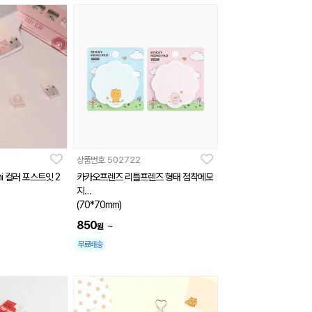
상품번호
502722
ni 컬러 포스트잇 2
카카오프렌즈 리틀프렌즈 형태 점착메모
지
(70*70mm)
850
~
원
무료배송