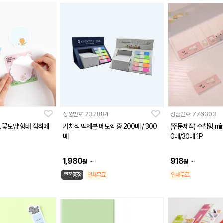
상품번호
737884
상품번호
776303
 꽃모양 형태 점착메
거치식 떡제본 메모함 중 200매 / 300
(주문제작) 수첩형 mi
매
0매/30매 1P
1,980
918
~
~
원
원
쿠폰증정
인쇄무료
인쇄무료