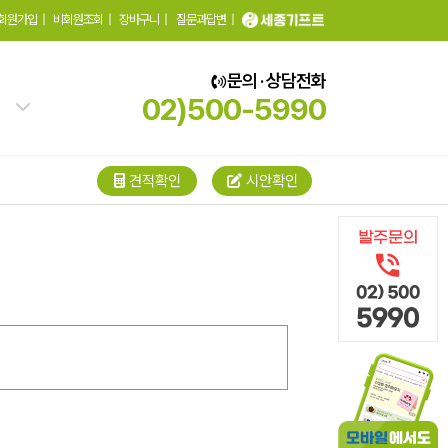
회원가입
|
비회원조회
|
장바구니
|
질문과답변
|
문의 · 상담전화
02)500-5990
견적확인
시안확인