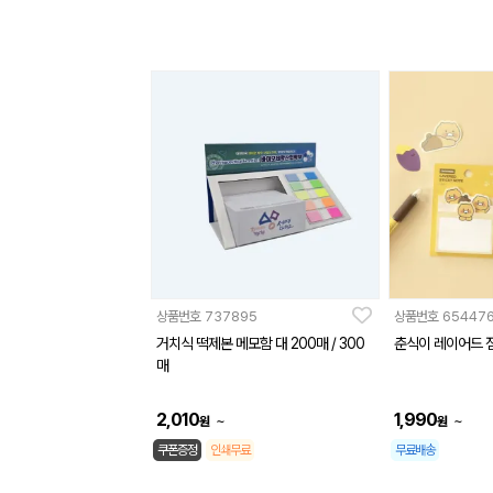
상품번호
737895
상품번호
65447
거치식 떡제본 메모함 대 200매 / 300
춘식이 레이어드 
매
2,010
1,990
~
~
원
원
쿠폰증정
인쇄무료
무료배송