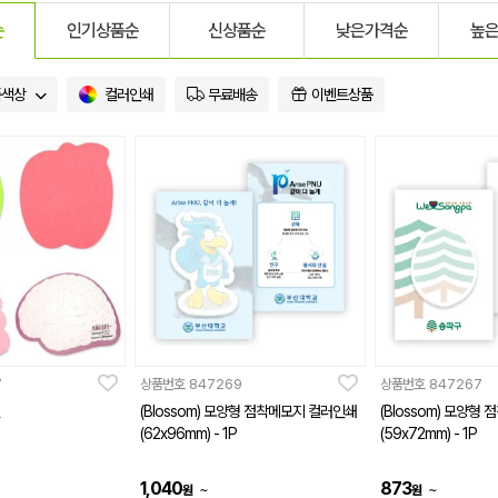
순
인기상품순
신상품순
낮은가격순
높
품색상
컬러인쇄
무료배송
이벤트상품
7
상품번호
847269
상품번호
847267
(Blossom) 모양형 점착메모지 컬러인쇄
(Blossom) 모양형
(62x96mm) - 1P
(59x72mm) - 1P
1,040
873
~
~
원
원