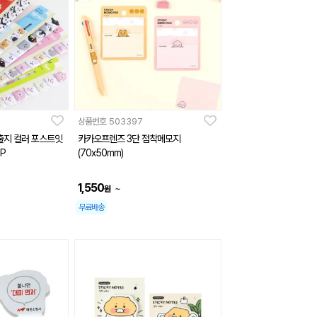
상품번호
503397
출지 컬러 포스트잇
카카오프렌즈 3단 점착메모지
1P
(70x50mm)
1,550
~
원
무료배송