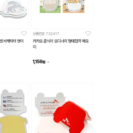
상품번호
732417
소방서캐릭터 영이
카카오 춘식이 오디너리 형태점착 메모
지
1,159
~
원