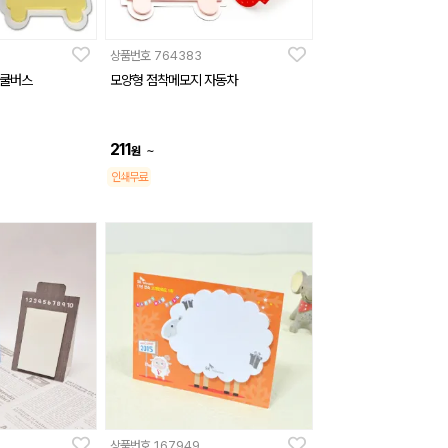
상품번호
764383
스쿨버스
모양형 점착메모지 자동차
211
~
원
인쇄무료
상품번호
167949