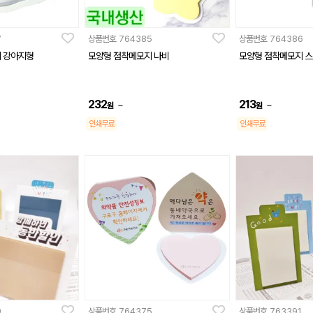
7
상품번호
764385
상품번호
764386
 강아지형
모양형 점착메모지 나비
모양형 점착메모지 
232
213
~
~
원
원
인쇄무료
인쇄무료
9
상품번호
764375
상품번호
763391