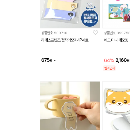
상품번호
509710
상품번호
39975
라메스프렌즈 점착메모지4P세트
네오 미니 메모잇
675
64%
2,160
~
원
원
칼라인쇄