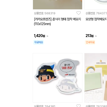
상품번호
568319
상품번호
76437
[카카오프렌즈] 춘식이 형태 점착 메모지
모양형 점착메모지
(110x125mm)
1,420
213
~
~
원
원
무료배송
인쇄무료
상품번호
764381
상품번호
76338