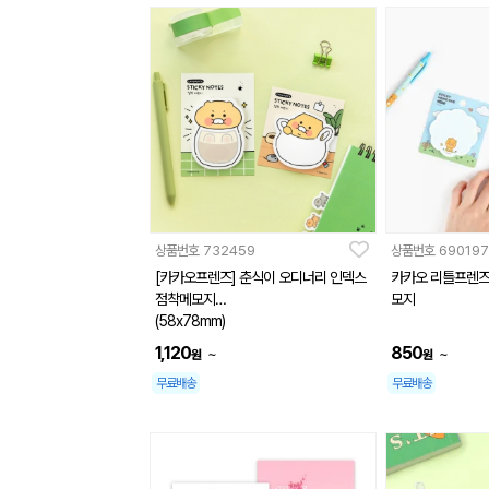
상품번호
732459
상품번호
690197
[카카오프렌즈] 춘식이 오디너리 인덱스
카카오 리틀프렌즈
점착메모지
모지
(58x78mm)
1,120
850
~
~
원
원
무료배송
무료배송