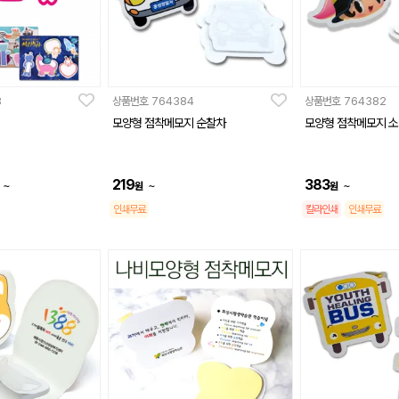
8
상품번호
764384
상품번호
764382
모양형 점착메모지 순찰차
모양형 점착메모지 
219
383
~
~
~
원
원
인쇄무료
칼라인쇄
인쇄무료