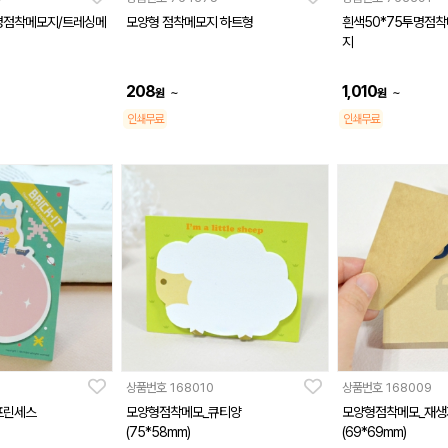
명점착메모지/트레싱메
모양형 점착메모지 하트형
흰색50*75투명점
지
208
1,010
~
~
원
원
인쇄무료
인쇄무료
상품번호
168010
상품번호
168009
프린세스
모양형점착메모_큐티양
모양형점착메모_재생
(75*58mm)
(69*69mm)