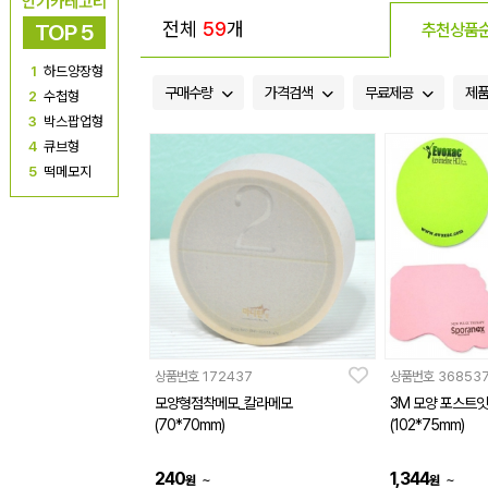
인기카테고리
전체
59
개
TOP 5
추천상품
1
하드양장형
구매수량
가격검색
무료제공
제
2
수첩형
3
박스팝업형
4
큐브형
5
떡메모지
상품번호
172437
상품번호
36853
모양형점착메모_칼라메모
3M 모양 포스트잇
(70*70mm)
(102*75mm)
240
1,344
~
~
원
원