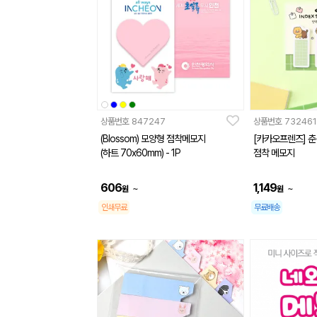
상품번호
847247
상품번호
732461
(Blossom) 모양형 점착메모지
[카카오프렌즈] 
(하트 70x60mm) - 1P
점착 메모지
606
1,149
~
~
원
원
인쇄무료
무료배송