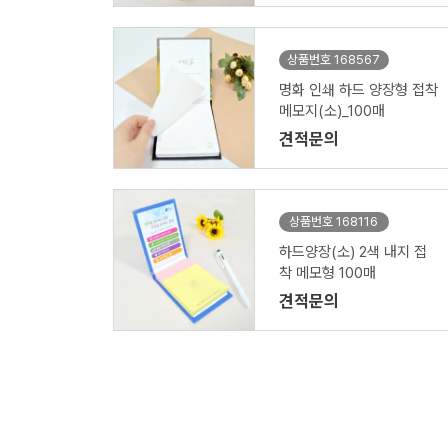
상품번호 168567
명화 인쇄 하드 양장형 접착
메모지(소)_100매
견적문의
상품번호 168116
하드양장(소) 2색 내지 접
착 메모형 100매
견적문의