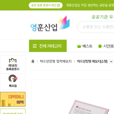
영훈산업은 직접 생산하는 공장을 운영
공장 등록 증명서 확인
공공기관 우
전체 카테고리
베스트
시안샘
홈
하드양장형 점착메모지
하드양장형 메모지(소형)