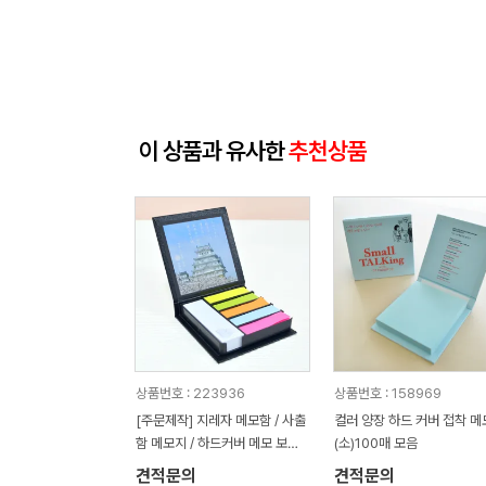
이 상품과 유사한
추천상품
상품번호 : 223936
상품번호 : 158969
[주문제작] 지레자 메모함 / 사출
컬러 양장 하드 커버 접착 메
함 메모지 / 하드커버 메모 보관
(소)100매 모음
함
견적문의
견적문의