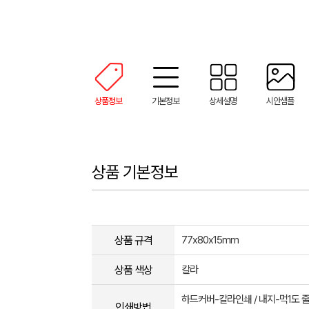
상품정보
기본정보
상세설명
시안샘플
상품 기본정보
상품 규격
77x80x15mm
상품 색상
칼라
하드커버-칼라인쇄 / 내지-먹1도 줄
인쇄방법