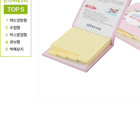
인기카테고리
TOP 5
1
하드양장형
2
수첩형
3
박스팝업형
4
큐브형
5
떡메모지