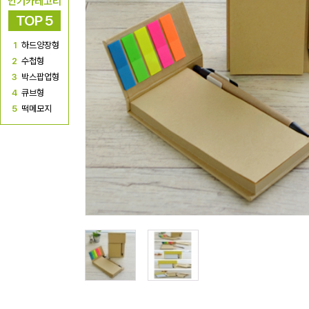
인기카테고리
TOP 5
1
하드양장형
2
수첩형
3
박스팝업형
4
큐브형
5
떡메모지