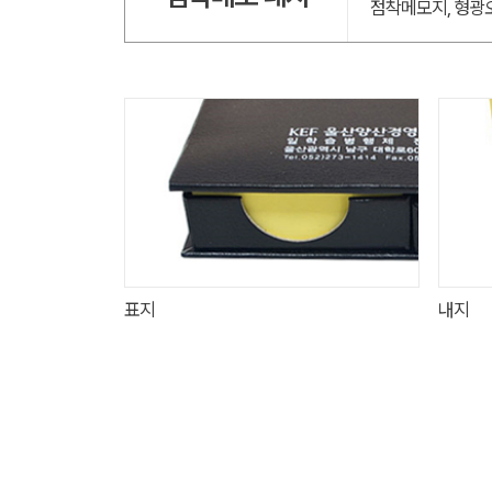
점착메모지, 형광
표지
내지