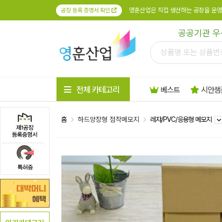
영훈산업은 직접 생산하는 공장을 운영
공장 등록 증명서 확인
공공기관 우
전체 카테고리
베스트
시안샘
홈
하드양장형 점착메모지
레쟈/PVC/응용형 메모지