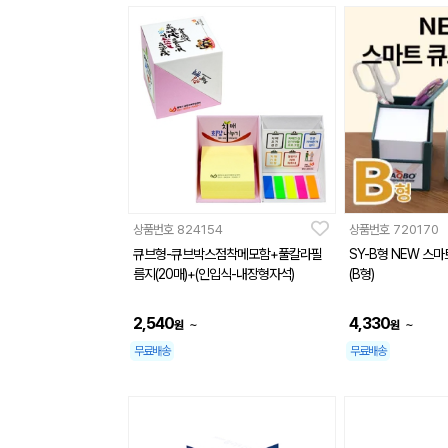
상품번호
824154
상품번호
720170
큐브형-큐브박스점착메모함+풀칼라필
SY-B형 NEW 스
름지(20매)+(인입식-내장형자석)
(B형)
2,540
4,330
~
~
원
원
무료배송
무료배송