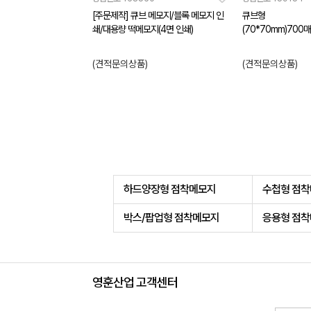
[주문제작] 큐브 메모지/블록 메모지 인
큐브형
쇄/대용량 떡메모지(4면 인쇄)
(70*70mm)700매
(견적문의상품)
(견적문의상품)
하드양장형 점착메모지
수첩형 점
박스/팝업형 점착메모지
응용형 점
영훈산업 고객센터