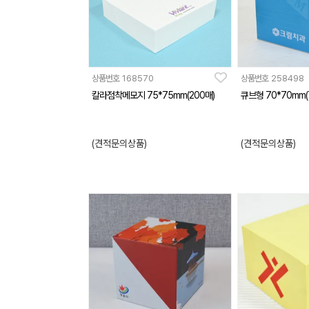
상품번호
168570
상품번호
258498
칼라점착메모지 75*75mm(200매)
큐브형 70*70mm(
(견적문의상품)
(견적문의상품)