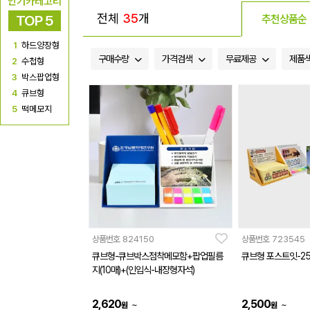
인기카테고리
전체
35
개
TOP 5
추천상품순
1
하드양장형
구매수량
가격검색
무료제공
제품
2
수첩형
3
박스팝업형
4
큐브형
5
떡메모지
상품번호
824150
상품번호
723545
큐브형-큐브박스점착메모함+팝업필름
큐브형 포스트잇-25
지(10매)+(인입식-내장형자석)
2,620
2,500
~
~
원
원