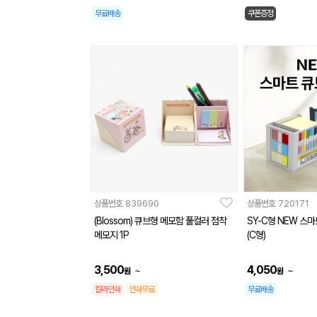
무료배송
쿠폰증정
상품번호
839690
상품번호
720171
(Blossom) 큐브형 메모함 풀컬러 점착
SY-C형 NEW 스
메모지 1P
(C형)
3,500
4,050
~
~
원
원
칼라인쇄
인쇄무료
무료배송