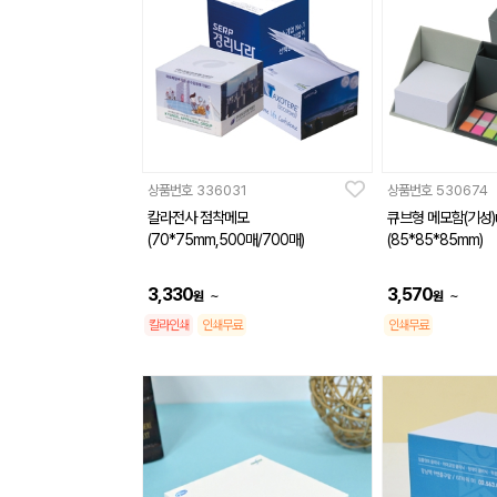
상품번호
336031
상품번호
530674
칼라전사 점착메모
큐브형 메모함(기성
(70*75mm,500매/700매)
(85*85*85mm)
3,330
3,570
~
~
원
원
칼라인쇄
인쇄무료
인쇄무료