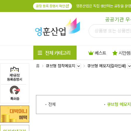
영훈산업은 직접 생산하는 공장을 운영
공장 등록 증명서 확인
공공기관 우
전체 카테고리
베스트
시안샘
홈
큐브형 점착메모지
큐브형 메모지(칼라인쇄)
전체
큐브형 메모지