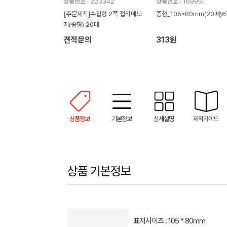
상품번호 : 223342
상품번호 : 169951
[주문제작]수첩형 2쪽 접착메모
중형_105*80mm(20매)
지(중형) 20매
견적문의
313원
상품정보
기본정보
상세설명
제작가이드
상품 기본정보
표지사이즈 : 105 * 80mm