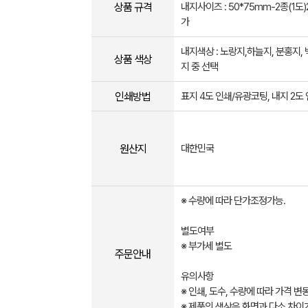
상품 규격
내지사이즈 : 50*75mm-2종(1도
가
내지색상 : 노랑지,하늘지, 분홍지, 
상품 색상
지 중 선택
인쇄방법
표지 4도 인쇄/유광코팅, 내지 2도
원산지
대한민국
※ 수량에 따라 단가조정가능.
별도여부
※ 부가세 별도
주문안내
유의사항
※ 인쇄, 도수, 수량에 따라 가격 
※ 제품의 색상은 화면과 다소 차이