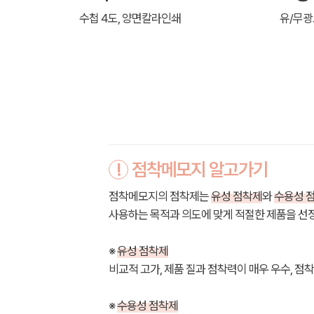
수첩 4도, 양면칼라인쇄
유/무
!
점착메모지 알고가기
점착메모지의 점착제는
유성 점착제
와
수용성 
사용하는 목적과 의도에 맞게 적절한 제품을 선
※
유성 점착제
비교적 고가, 제품 질과 점착력이 매우 우수, 점
※
수용성 점착제