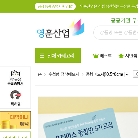
영훈산업은 직접 생산하는 공장을 운영
공장 등록 증명서 확인
공공기관 우
전체 카테고리
베스트
시안샘
홈
수첩형 점착메모지
중형 메모지(10.5*8cm)