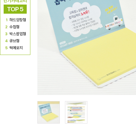
인기카테고리
TOP 5
1
하드양장형
2
수첩형
3
박스팝업형
4
큐브형
5
떡메모지