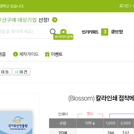
로그인
|
영하고 있습니다.
1
하드양장
우선구매 대상기업
선정!
2
수첩형
3
큐브형
인기키워드
AI 이미지 검색
4
모양형
샘플
제작가이드
이벤트
5
특수지
6
박스형
7
팝업형
8
떡메모지
(Blossom)
칼라인쇄 점착
9
플래그지
10
형광
별도
인쇄비
1
하드양장
수량
이하
1,000
3,000
20매
786
737