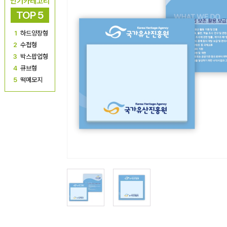
인기카테고리
TOP 5
1
하드양장형
2
수첩형
3
박스팝업형
4
큐브형
5
떡메모지