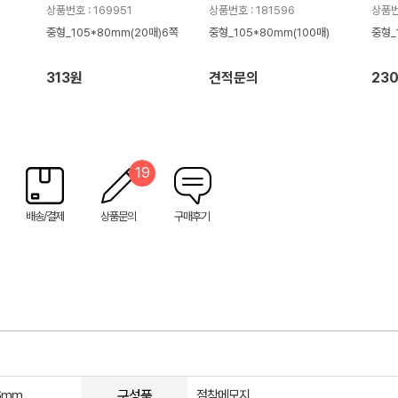
상품번호 : 169951
상품번호 : 181596
상품번
중형_105*80mm(20매)6쪽
중형_105*80mm(100매)
중형_
313원
견적문의
23
19
배송/결제
상품문의
구매후기
구성품
76mm
점착메모지