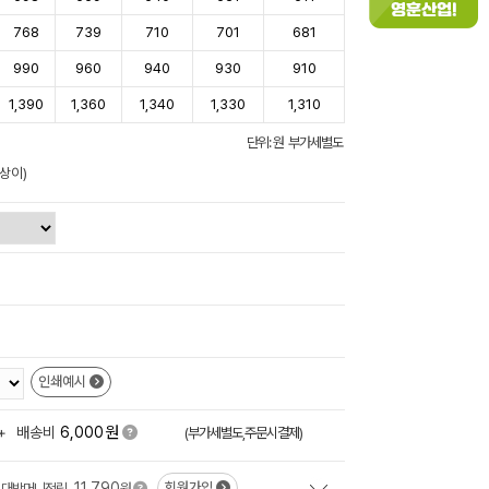
768
739
710
701
681
990
960
940
930
910
1,390
1,360
1,340
1,330
1,310
단위: 원 부가세별도
상이)
인쇄예시
원
+
배송비
6,000
(부가세별도,주문시결제)
11,790
회원가입
대박머니적립
원