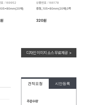
호 : 169952
상품번호 : 166178
105*80mm(20매)
중형_105*80mm(20매)3쪽
0원
320원
디자인 이미지 소스 무료제공 >
견적요청
시안등록
주문수량