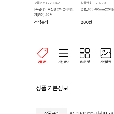
상품번호 : 223342
상품번호 : 178770
[주문제작]수첩형 2쪽 접착메모
중형_105*80mm(20매)
지(중형) 20매
견적문의
280원
상품정보
기본정보
상세설명
시안샘플
상품 기본정보
상품 규격
표지 110×115mm / 내지 100×