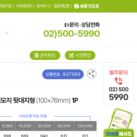
회원가입
|
비회원조회
|
장바구니
|
질문과답변
|
문의 · 상담전화
02)500-5990
견적확인
시안확인
847669
상품번호
메모지 뒷대지형
(100×76mm)
1P
1000개 이상 무료
5,000
10,000
30,000
50,000
100,000
698
669
640
631
611