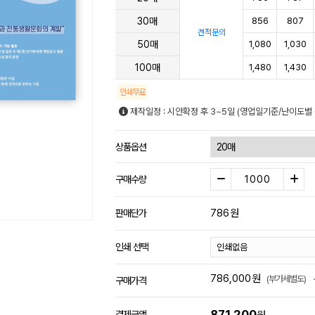
30매
856
807
견적문의
50매
1,080
1,030
100매
1,480
1,430
인쇄무료
제작일정 : 시안확정 후 3~5일 (영업일기준/난이도별 
상품옵션
구매수량
786
원
판매단가
인쇄 선택
786,000
원
(부가세별도)
구매가격
871,200
결제금액