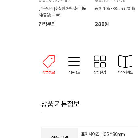
상품번호 : 223342
상품번호 : 178770
[주문제작]수첩형 2쪽 접착메모
중형_105*80mm(20매)
지(중형) 20매
견적문의
280원
상품정보
기본정보
상세설명
제작가이드
상품 기본정보
표지사이즈 : 105 * 80mm
상품 규격