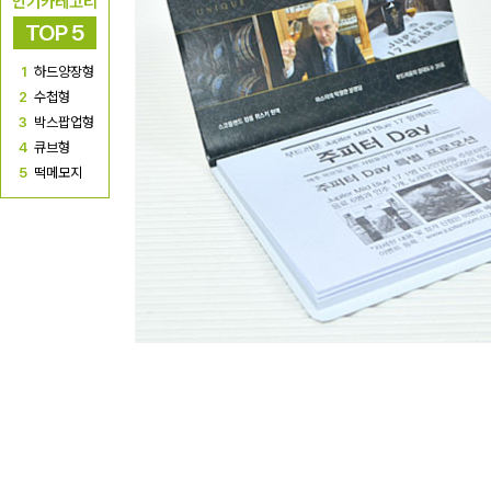
인기카테고리
TOP 5
1
하드양장형
2
수첩형
3
박스팝업형
4
큐브형
5
떡메모지