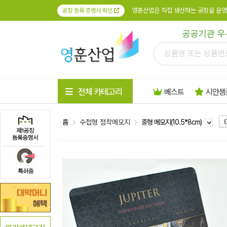
영훈산업은 직접 생산하는 공장을 운영
공장 등록 증명서 확인
공공기관 우
전체 카테고리
베스트
시안샘
홈
수첩형 점착메모지
중형 메모지(10.5*8cm)