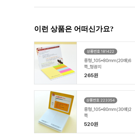
이런 상품은 어떠신가요?
상품번호 181422
중형_105*80mm(20매)6
쪽_형광지
265원
상품번호 223354
중형_105*80mm(30매)2
쪽
520원