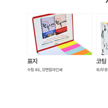
표지
코팅
수첩 4도, 양면칼라인쇄
유/무