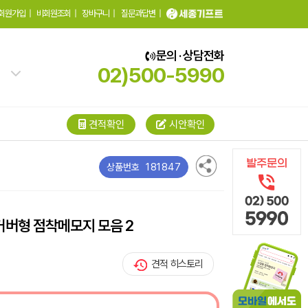
회원가입
|
비회원조회
|
장바구니
|
질문과답변
|
문의 · 상담전화
02)500-5990
견적확인
시안확인
181847
상품번호
커버형 점착메모지 모음 2
견적 히스토리