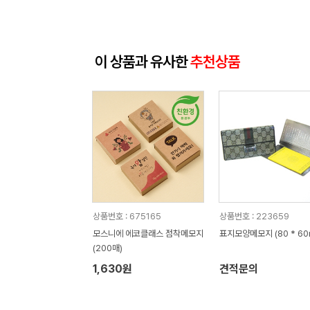
이 상품과 유사한
추천상품
상품번호 : 675165
상품번호 : 223659
모스니에 에코클래스 점착메모지
표지모양메모지 (80 * 60
(200매)
1,630원
견적문의