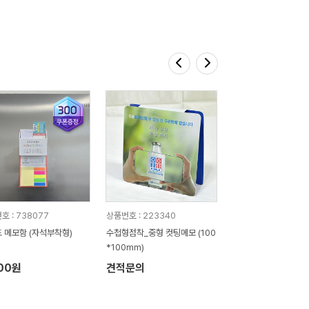
호 : 738077
상품번호 : 223340
 메모함 (자석부착형)
수첩형점착_중형 컷팅메모 (100
*100mm)
200원
견적문의