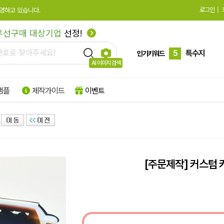
로그인
|
영하고 있습니다.
3
큐브형
우선구매 대상기업
선정!
4
모양형
5
특수지
인기키워드
AI 이미지 검색
6
박스형
샘플
제작가이드
이벤트
7
팝업형
8
떡메모지
9
플래그지
10
형광
[주문제작] 커스텀 
1
하드양장