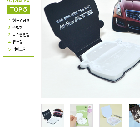
인기카테고리
TOP 5
1
하드양장형
2
수첩형
3
박스팝업형
4
큐브형
5
떡메모지