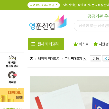
영훈산업은 직접 생산하는 공장을 운영
공장 등록 증명서 확인
공공기관 우
전체 카테고리
베스트
시안샘
홈
비점착 떡메모지
큐브 떡메모지