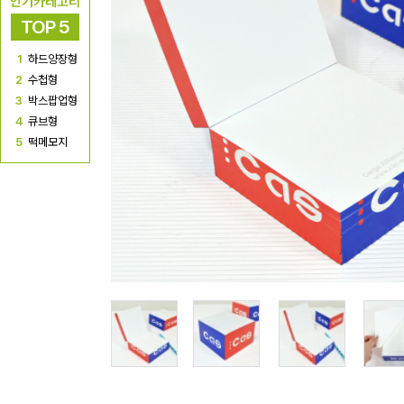
인기카테고리
TOP 5
1
하드양장형
2
수첩형
3
박스팝업형
4
큐브형
5
떡메모지