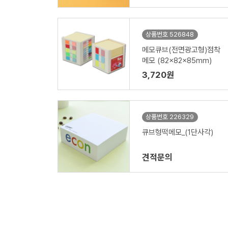
상품번호 526848
메모큐브(전면광고형)점착
메모 (82x82x85mm)
3,720원
상품번호 226329
큐브형떡메모_(1단사각)
견적문의