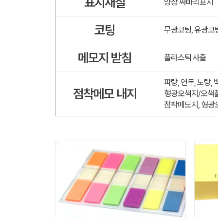
표지재질
양장 싸바리표지
코팅
무광코팅, 유광코
메모지 받침
플라스틱 사출
파랑, 연두, 노랑,
점착메모 내지
형광오색지/오색플
점착메모지, 형광