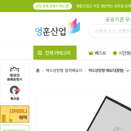
영훈산업은 직접 생산하는 공장을 운영
공장 등록 증명서 확인
공공기관 우
전체 카테고리
베스트
시안샘
홈
하드양장형 점착메모지
하드양장형 메모지(중형)