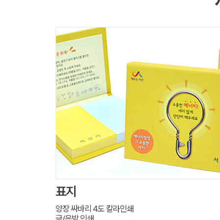
표지
양장 싸바리 4도 칼라인쇄
금/은박 인쇄