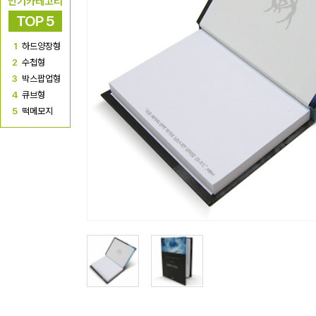
인기카테고리
TOP 5
1
하드양장형
2
수첩형
3
박스팝업형
4
큐브형
5
떡메모지