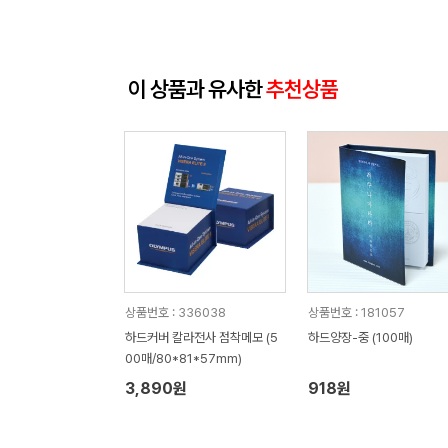
이 상품과 유사한
추천상품
상품번호 : 336038
상품번호 : 181057
하드커버 칼라전사 점착메모 (5
하드양장-중 (100매)
00매/80*81*57mm)
3,890원
918원