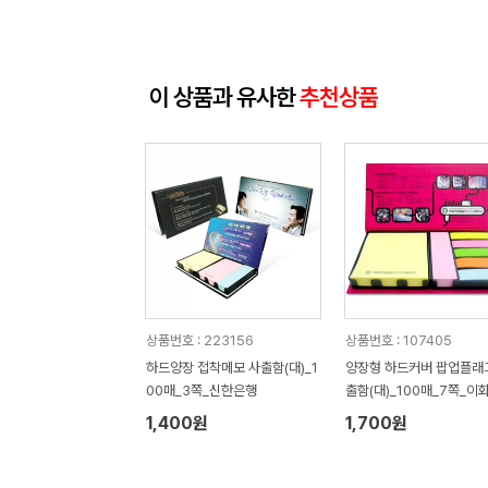
이 상품과 유사한
추천상품
상품번호 : 223156
상품번호 : 107405
하드양장 접착메모 사출함(대)_1
양장형 하드커버 팝업플래
00매_3쪽_신한은행
출함(대)_100매_7쪽_이
병설미디어고
1,400원
1,700원