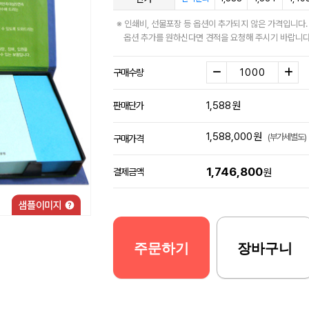
※ 인쇄비, 선물포장 등 옵션이 추가되지 않은 가격입니다.
옵션 추가를 원하신다면 견적을 요청해 주시기 바랍니다
구매수량
1,588
원
판매단가
1,588,000
원
(부가세별도)
구매가격
1,746,800
결제금액
원
주문하기
장바구니