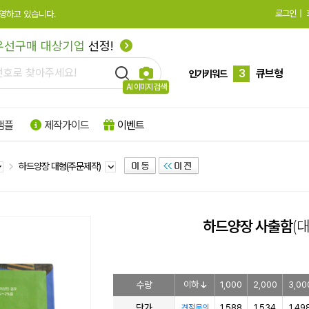
로그인
|
영하고 있습니다.
2
수첩형
우선구매 대상기업
선정!
3
큐브형
4
모양형
인기키워드
AI 이미지 검색
5
특수지
샘플
제작가이드
이벤트
6
박스형
7
팝업형
하드양장 대형(주문제작)
8
떡메모지
9
플래그지
하드양장 사출함
(대
10
형광
1
하드양장
수량
이하
1,000
2,000
3,00
단가
1,588
1,534
1,49
견적문의