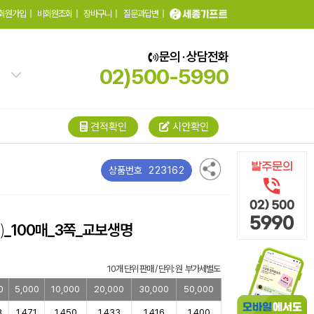
회원가입
|
비회원조회
|
장바구니
|
질문과답변
|
문의 · 상담전화
02)500-5990
견적확인
시안확인
223162
상품번호
)
_100매_3쪽_교보생명
10개 단위 판매 / 단위: 원 부가세별도
0
5,000
10,000
20,000
30,000
50,000
8
1,471
1,450
1,433
1,416
1,400