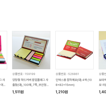
상품번호 : 159199
상품번호 : 526861
상품번호
그 사
양장형 하드커버 팝업플래그 사
인덱스용 점착메모(대) 4색 (10
보라색
화여대
출함(대)_100매_7쪽_부산정보
8x82x15mm)
모 사
고등학교
영어
1,511원
1,210원
1,4