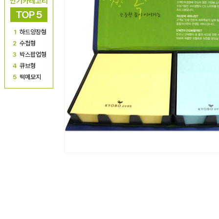
인기카테고리
TOP 5
1
하드양장형
2
수첩형
3
박스팝업형
4
큐브형
5
떡메모지