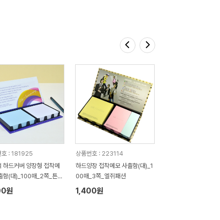
 : 181925
상품번호 : 223114
 하드커버 양장형 접착메
하드양장 접착메모 사출함(대)_1
출함(대)_100매_2쪽_튼튼
00매_3쪽_엘쥐패션
00원
1,400원