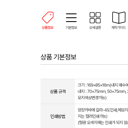
상품정보
기본정보
상세설명
제작가이드
상품 기본정보
크기 : 169×85×16m(내지 매수
상품 규격
내지 : 70×75mm, 50×75mm,
모지색상변경가능)
양장카바에 칼라-4도인쇄,메모지
인쇄방법
지는 컬러인쇄가능)
(형광 오색지에는 인쇄가 되지 않