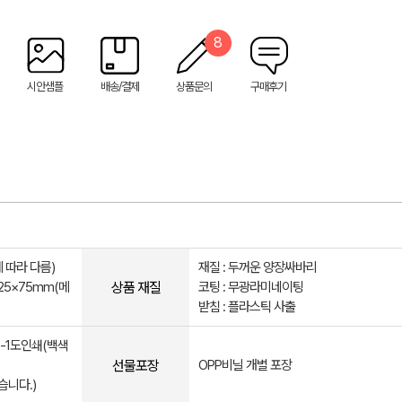
8
시안샘플
배송/결제
상품문의
구매후기
에 따라 다름)
재질 : 두꺼운 양장싸바리
상품 재질
 25×75mm(메
코팅 : 무광라미네이팅
받침 : 플라스틱 사출
-1도인쇄(백색
선물포장
OPP비닐 개별 포장
습니다.)