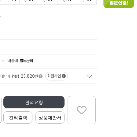
.
+
배송비
별도문의
23,820
회원가입
대박머니적립
원
견적요청
견적출력
상품제안서