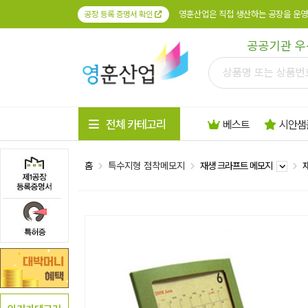
영훈산업은 직접 생산하는 공장을 운영
공장 등록 증명서 확인
공공기관 우
전체 카테고리
베스트
시안샘
홈
특수지형 점착메모지
재생 크라프트 메모지