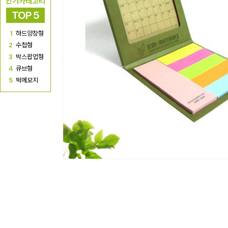
인기카테고리
TOP 5
1
하드양장형
2
수첩형
3
박스팝업형
4
큐브형
5
떡메모지