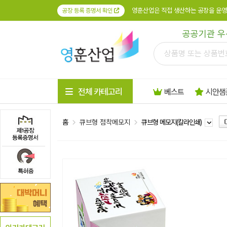
영훈산업은 직접 생산하는 공장을 운영
공장 등록 증명서 확인
공공기관 우
전체 카테고리
베스트
시안샘
홈
큐브형 점착메모지
큐브형 메모지(칼라인쇄)