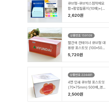
큐브형-큐브박스점착메모
함+팝업필름지(10매)+(인
입식-내장형자석)
2,620원
상품번호 159109
빨간색 컨테이너 큐브형 대
용량 포스트잇 (100*50m
m) 500매_현대
5,720원
상품번호 224481
4면 인쇄 큐브형 포스트잇
(70*75mm) 500매_경향
하우징페어
2,500원