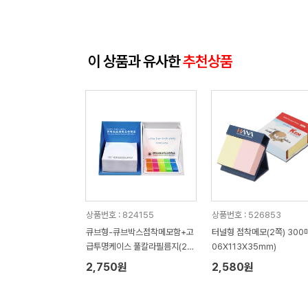
이 상품과 유사한
추천상품
상품번호 : 824155
상품번호 : 526853
큐브형-큐브박스점착메모함+고
터널형 점착메모(2쪽) 300매
급투명케이스 풀칼라필름지(20
06X113X35mm)
매)+(인입식-내장형자석)
2,750원
2,580원