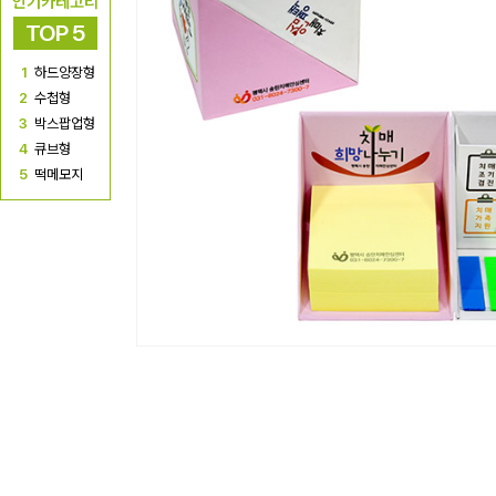
인기카테고리
TOP 5
1
하드양장형
2
수첩형
3
박스팝업형
4
큐브형
5
떡메모지