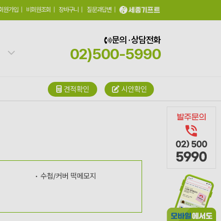
회원가입
|
비회원조회
|
장바구니
|
질문과답변
|
문의 · 상담전화
02)500-5990
견적확인
시안확인
수첩/커버 떡메모지