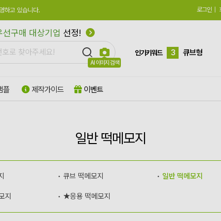
로그인
|
영하고 있습니다.
1
하드양장
우선구매 대상기업
선정!
2
수첩형
3
큐브형
인기키워드
AI 이미지 검색
4
모양형
샘플
제작가이드
이벤트
5
특수지
6
박스형
7
팝업형
일반 떡메모지
8
떡메모지
9
플래그지
지
큐브 떡메모지
일반 떡메모지
10
형광
모지
★응용 떡메모지
1
하드양장