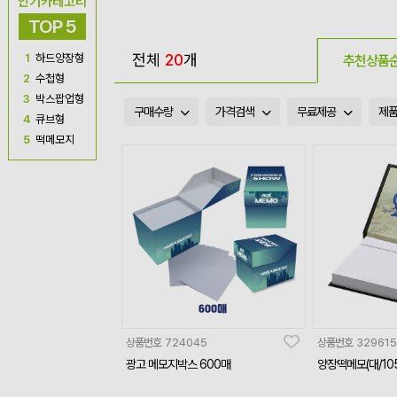
인기카테고리
TOP 5
전체
20
개
1
하드양장형
추천상품
2
수첩형
3
박스팝업형
구매수량
가격검색
무료제공
제
4
큐브형
5
떡메모지
상품번호
724045
상품번호
329615
광고 메모지박스 600매
양장떡메모(대/105