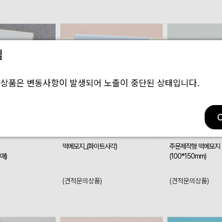
림
 상품은 변동사항이 발생되어 노출이 중단된 상태입니다.
4
상품번호
226342
상품번호
273211
떡메모지_(화이트사각)
주문제작형 떡메모지
0매)
(100*150mm)
(견적문의상품)
(견적문의상품)