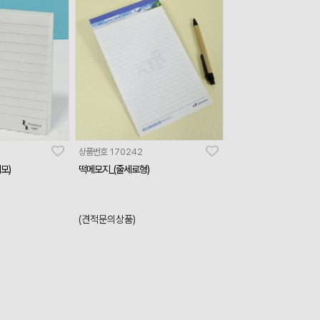
상품번호
170242
모)
떡메모지_(줄세로형)
(견적문의상품)