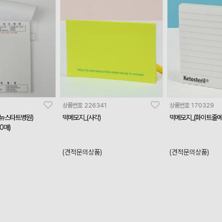
상품번호
226341
상품번호
170329
(뉴스타트병원)
떡메모지_(사각)
떡메모지_(화이트줄메
00매)
(견적문의상품)
(견적문의상품)