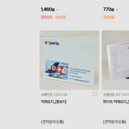
1,460
770
~
~
원
원
칼라인쇄
인쇄무료
인쇄무료
상품번호
226338
상품번호
457241
떡메모지_(홍보지)
화이트 떡메모지_(양
(견적문의상품)
(견적문의상품)