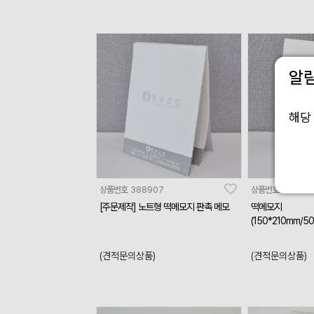
알
해당
상품번호
388907
상품번호
38845
[주문제작] 노트형 떡메모지 판촉 메모
떡메모지
(150*210mm/5
(견적문의상품)
(견적문의상품)