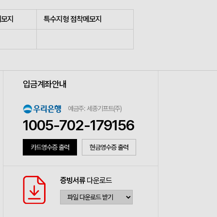
메모지
특수지형 점착메모지
입금계좌안내
예금주: 세종기프트(주)
1005-702-179156
카드영수증 출력
현금영수증 출력
증빙서류
다운로드