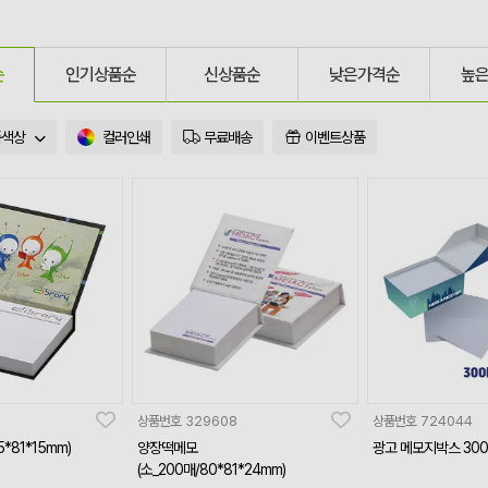
순
인기상품순
신상품순
낮은가격순
높
품색상
컬러인쇄
무료배송
이벤트상품
상품번호
329608
상품번호
724044
*81*15mm)
양장떡메모
광고 메모지박스 30
(소_200매/80*81*24mm)