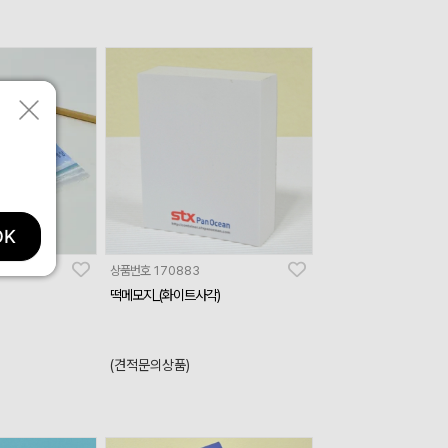
OK
상품번호
170883
떡메모지_(화이트사각)
(견적문의상품)