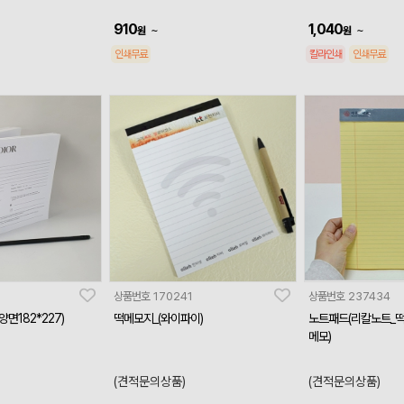
910
1,040
~
~
원
원
인쇄무료
칼라인쇄
인쇄무료
상품번호
170241
상품번호
237434
면182*227)
떡메모지_(와이파이)
노트패드(리칼노트_떡
메모)
(견적문의상품)
(견적문의상품)