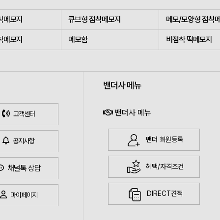
착메모지
큐브형 점착메모지
메모/모양형 점착
착메모지
메모함
비점착 떡메모지
밴더사 메뉴
밴더사 메뉴
고객센터
밴더 회원등록
공지사항
헤택/자격조건
채널톡 상담
DIRECT견적
마이페이지