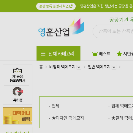
영훈산업은 직접 생산하는 공장을 운
공장 등록 증명서 확인
공공기관 
전체 카테고리
베스트
시안
홈
비점착 떡메모지
일반 떡메모지
전체
입체 떡메모
★디자인 떡메모지
★칼라 떡메