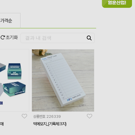
은가격순
초기화
상품번호
226339
0매
떡메모지_(기록체크지)