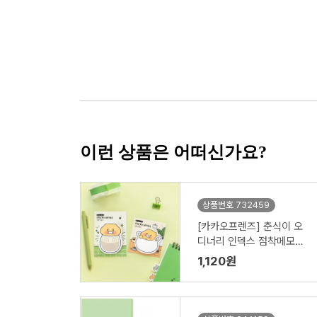
이런 상품은 어떠신가요?
상품번호 732459
[카카오프렌즈] 춘식이 오
디너리 인덱스 점착메모지
(58x78mm)
1,120원