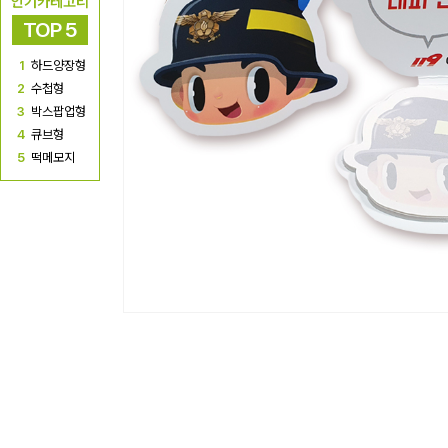
인기카테고리
TOP 5
1
하드양장형
2
수첩형
3
박스팝업형
4
큐브형
5
떡메모지