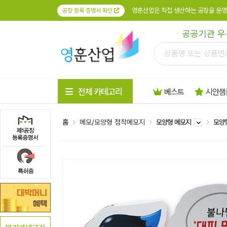
영훈산업은 직접 생산하는 공장을 운영
공장 등록 증명서 확인
공공기관 우
전체 카테고리
베스트
시안샘
홈
메모/모양형 점착메모지
모양형 메모지
모양