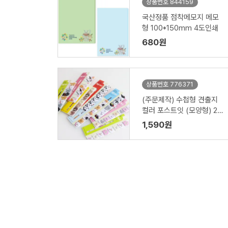
상품번호 844159
국산정품 점착메모지 메모
형 100*150mm 4도인쇄
680원
상품번호 776371
(주문제작) 수첩형 견출지
컬러 포스트잇 (모양형) 20
매/30매 1P
1,590원