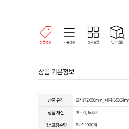
상품정보
기본정보
상세설명
인쇄샘플
상품 기본정보
상품 규격
표지(72X58mm), 내지(65X51m
상품 재질
아트지, 모조지
박스포장수량
1박스 1000개