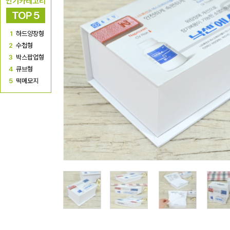
인기카테고리
TOP 5
1
하드양장형
2
수첩형
3
박스팝업형
4
큐브형
5
떡메모지