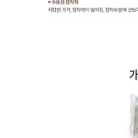
※
수용성 점착제
저렴한 가격, 점착력이 떨어짐, 점착부분에 코팅이
개