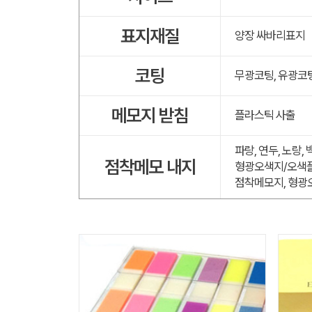
표지재질
양장 싸바리표지
코팅
무광코팅, 유광코
메모지 받침
플라스틱 사출
파랑, 연두, 노랑,
점착메모 내지
형광오색지/오색플
점착메모지, 형광