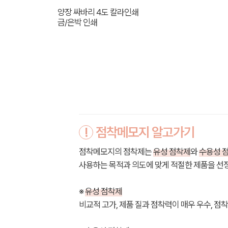
양장 싸바리 4도 칼라인쇄
금/은박 인쇄
!
점착메모지 알고가기
점착메모지의 점착제는
유성 점착제
와
수용성 
사용하는 목적과 의도에 맞게 적절한 제품을 선
※
유성 점착제
비교적 고가, 제품 질과 점착력이 매우 우수, 점