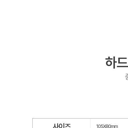
하드
사이즈
105X80mm