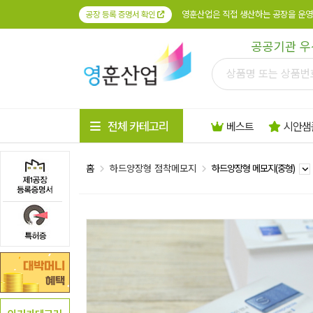
영훈산업은 직접 생산하는 공장을 운영
공장 등록 증명서 확인
공공기관 우
전체 카테고리
베스트
시안샘
홈
하드양장형 점착메모지
하드양장형 메모지(중형)