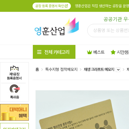
영훈산업은 직접 생산하는 공장을 운영
공장 등록 증명서 확인
공공기관 우
전체 카테고리
베스트
시안샘
홈
특수지형 점착메모지
재생 크라프트 메모지