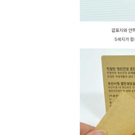
겉표지와 안쪽
5색지가 함