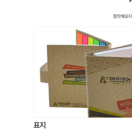
점착메모지
표지