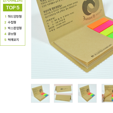
인기카테고리
TOP 5
1
하드양장형
2
수첩형
3
박스팝업형
4
큐브형
5
떡메모지