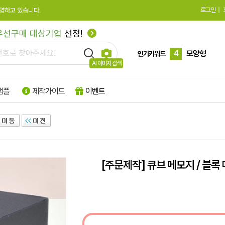
로그인
|
영하고 있습니다.
3
큐브형
우선구매 대상기업
선정!
4
모양형
5
특수지
인기키워드
AI 이미지 검색
6
박스형
샘플
제작가이드
이벤트
7
팝업형
8
떡메모지
9
플래그지
10
형광
[주문제작] 큐브 메모지 / 블록
1
하드양장