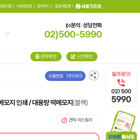
회원가입
|
비회원조회
|
장바구니
|
질문과답변
|
문의 · 상담전화
02)500-5990
견적확인
시안확인
181060
상품번호
 메모지 인쇄 / 대용량 떡메모지
(블랙)
견적 히스토리