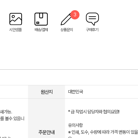
3
시안샘플
배송/결제
상품문의
구매후기
원산지
대한민국
쇄가능.
* 급 작업시 담당자와 협의요망!!
를 볼수 있음니
유의사항
주문안내
※ 인쇄, 도수, 수량에 따라 가격 변동이 있을