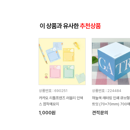
이 상품과 유사한
추천상품
상품번호 : 690251
상품번호 : 224484
카카오 리틀프렌즈 러블리 인덱
하늘색 레터링 인쇄 큐브형
스 점착메모지
트잇 (70*70mm) 700
1,000원
견적문의