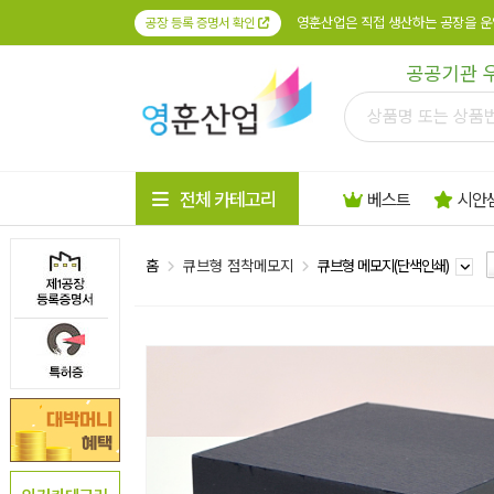
영훈산업은 직접 생산하는 공장을 운
공장 등록 증명서 확인
공공기관 
전체 카테고리
베스트
시안
홈
큐브형 점착메모지
큐브형 메모지(단색인쇄)