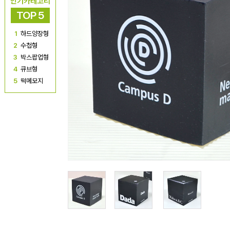
인기카테고리
TOP 5
1
하드양장형
2
수첩형
3
박스팝업형
4
큐브형
5
떡메모지