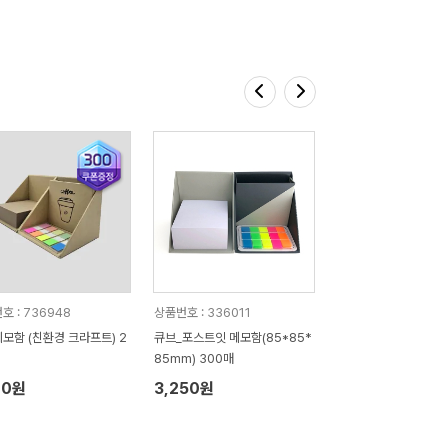
호 : 736948
상품번호 : 336011
모함 (친환경 크라프트) 2
큐브_포스트잇 메모함(85*85*
85mm) 300매
70원
3,250원