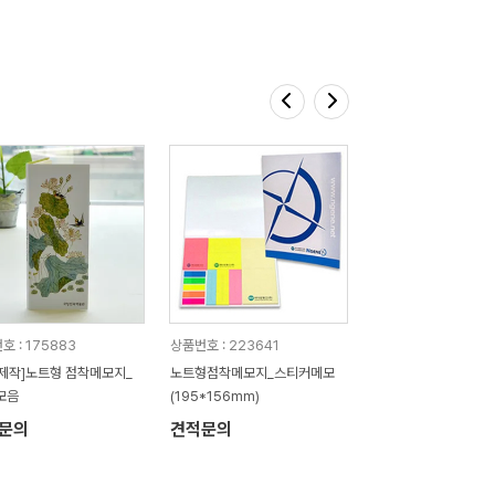
호 : 175883
상품번호 : 223641
제작]노트형 점착메모지_
노트형점착메모지_스티커메모
모음
(195*156mm)
문의
견적문의