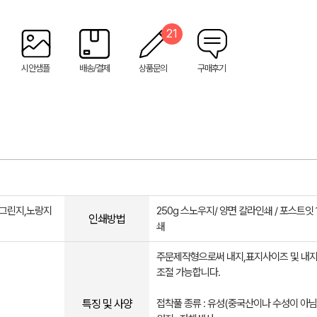
21
시안샘플
배송/결제
상품문의
구매후기
,그린지,노랑지
250g 스노우지/ 양면 칼라인쇄 / 포스트잇
인쇄방법
쇄
주문제작형으로써 내지,표지사이즈 및 내
조절 가능합니다.
특징 및 사양
접착풀 종류 : 유성(중국산이나 수성이 아님