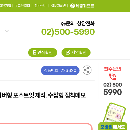
회원가입
|
비회원조회
|
장바구니
|
질문과답변
|
문의 · 상담전화
02)500-5990
견적확인
시안확인
223620
상품번호
커버형 포스트잇 제작. 수첩형 점착메모