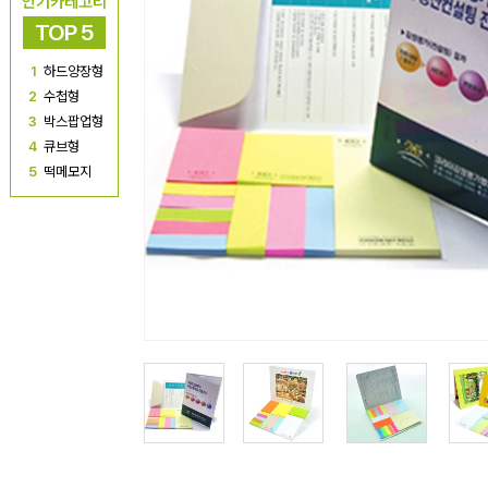
인기카테고리
TOP 5
1
하드양장형
2
수첩형
3
박스팝업형
4
큐브형
5
떡메모지