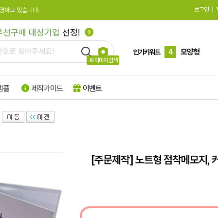
로그인
|
영하고 있습니다.
2
수첩형
우선구매 대상기업
선정!
3
큐브형
4
모양형
인기키워드
AI 이미지 검색
5
특수지
샘플
제작가이드
이벤트
6
박스형
7
팝업형
8
떡메모지
9
플래그지
[주문제작] 노트형 점착메모지, 
10
형광
1
하드양장