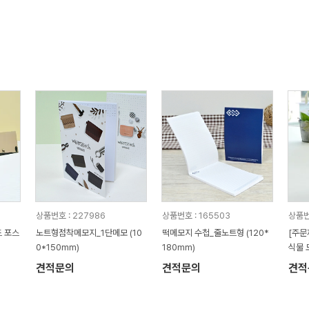
상품번호 : 227986
상품번호 : 165503
상품번
노트형점착메모지_1단메모 (10
떡메모지 수첩_줄노트형 (120*
[주문
0*150mm)
180mm)
식물 
견적문의
견적문의
견적