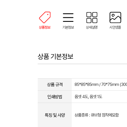
상품정보
기본정보
상세설명
시안샘플
상품 기본정보
상품 규격
85*85*85mm / 70*75mm (30
인쇄방법
옵셋 4도, 옵셋 1도
특징 및 사양
상품종류 : 큐브형 점착메모함