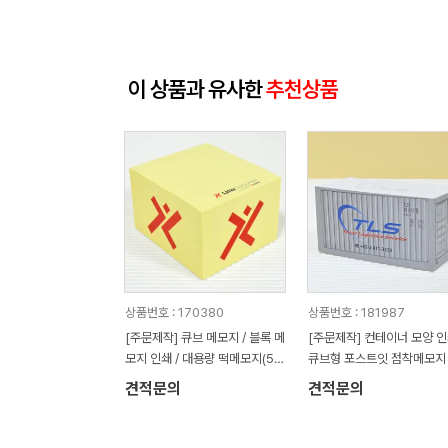
이 상품과 유사한
추천상품
상품번호 : 170380
상품번호 : 181987
[주문제작] 큐브 메모지 / 블록 메
[주문제작] 컨테이너 모양 
모지 인쇄 / 대용량 떡메모지(50
큐브형 포스트잇 점착메모지
0매)
견적문의
견적문의