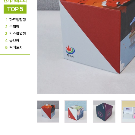
인기카테고리
TOP 5
1
하드양장형
2
수첩형
3
박스팝업형
4
큐브형
5
떡메모지