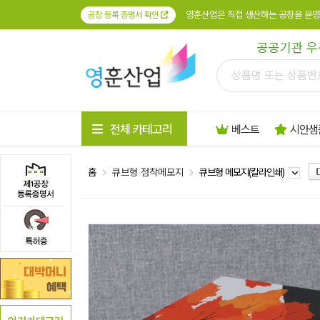
영훈산업은 직접 생산하는 공장을 운영
공장 등록 증명서 확인
공공기관 우
전체 카테고리
베스트
시안샘
홈
큐브형 점착메모지
큐브형 메모지(칼라인쇄)