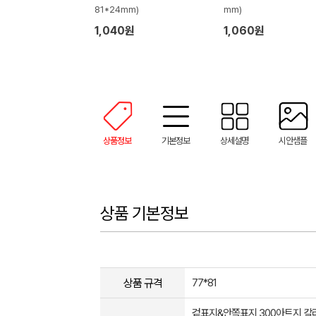
81*24mm)
mm)
1,040원
1,060원
상품정보
기본정보
상세설명
시안샘플
상품 기본정보
상품 규격
77*81
겉표지&안쪽표지 300아트지 칼