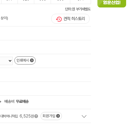
단위: 원 부가세별도
 상이)
견적 히스토리
인쇄예시
+
배송비
무료배송
6,525
회원가입
대박머니적립
원