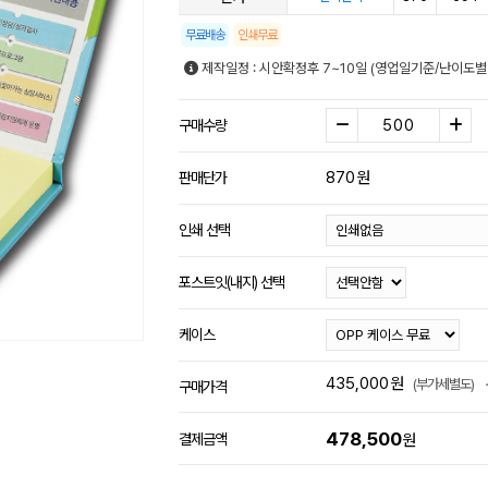
무료배송
인쇄무료
제작일정 : 시안확정후 7~10일 (영업일기준/난이도별
구매수량
870
원
판매단가
인쇄 선택
포스트잇(내지) 선택
케이스
435,000
원
(부가세별도)
구매가격
478,500
결제금액
원