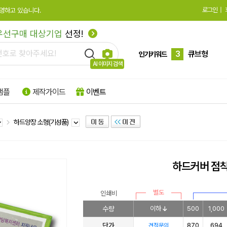
로그인
|
영하고 있습니다.
2
수첩형
우선구매 대상기업
선정!
3
큐브형
4
모양형
인기키워드
AI 이미지 검색
5
특수지
샘플
제작가이드
이벤트
6
박스형
7
팝업형
하드양장 소형(기성품)
8
떡메모지
9
플래그지
하드커버 점
10
형광
1
하드양장
별도
인쇄비
수량
이하
500
1,000
단가
870
694
견적문의