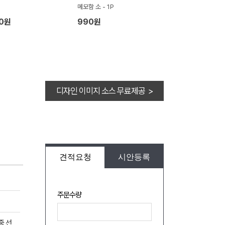
메모함 소 - 1P
70원
990원
디자인 이미지 소스 무료제공 >
견적요청
시안등록
주문수량
중 선