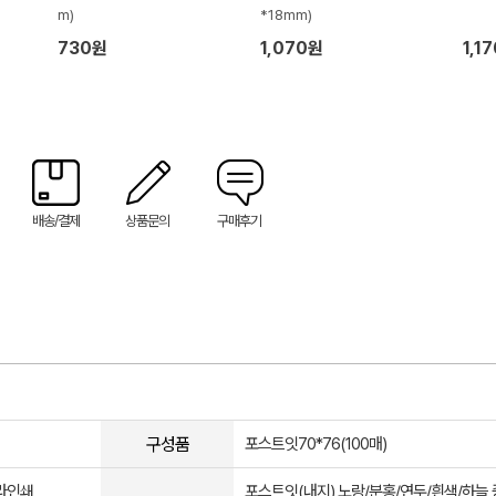
m)
*18mm)
730원
1,070원
1,1
배송/결제
상품문의
구매후기
구성품
포스트잇70*76(100매)
라인쇄
포스트잇(내지) 노랑/분홍/연두/흰색/하늘 