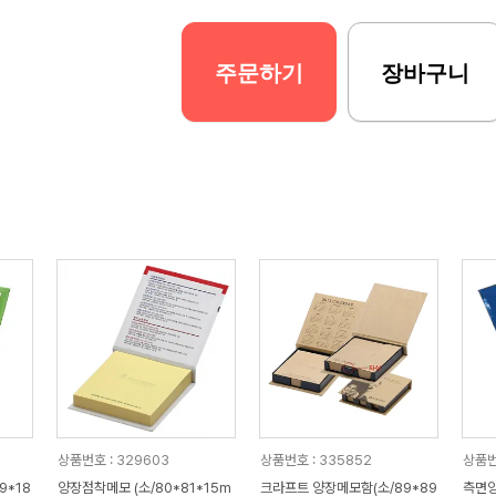
주문하기
장바구니
상품번호 : 329603
상품번호 : 335852
상품번
9*18
양장점착메모 (소/80*81*15m
크라프트 양장메모함(소/89*89
측면