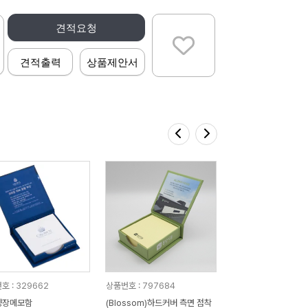
견적요청
견적출력
상품제안서
호 : 329662
상품번호 : 797684
양장메모함
(Blossom)하드커버 측면 점착