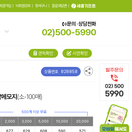
회원가입
|
비회원조회
|
장바구니
|
질문과답변
|
문의 · 상담전화
02)500-5990
견적확인
시안확인
828858
상품번호
착메모지
(소-100매)
500개 이상 무료
2,000
3,000
5,000
10,000
20,000
677
629
608
590
571