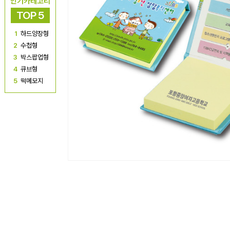
인기카테고리
TOP 5
1
하드양장형
2
수첩형
3
박스팝업형
4
큐브형
5
떡메모지