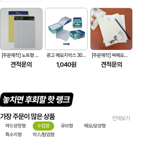
[주문제작] 노트형 떡메모지
광고 메모지박스 300매
[주문제작] 떡메모지_(편지지)
견적문의
1,040원
견적문의
놓치면 후회할 핫 랭크
가장 주문이 많은 상품
전체보기
하드양장형
수첩형
큐브형
메모/모양형
특수지형
박스/팝업형