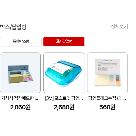
박스/팝업형
전체보기
종이박스형
3M 팝업형
거치식 점착메모함 대 200매 / 300매
[3M] 포스트잇 팝업디스펜서 2002 (110*110mm)
팝업플래그수첩 (대/130*80mm)
2,060원
2,680원
560원