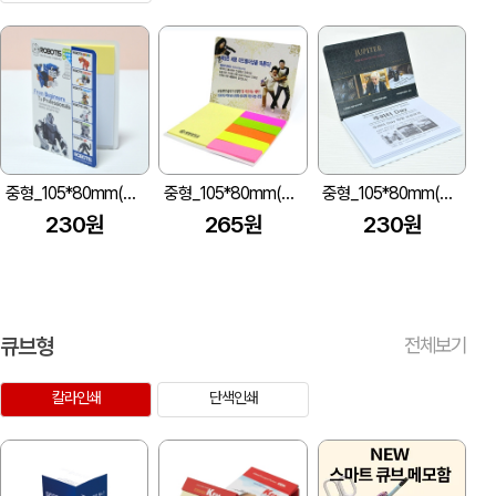
중형_105*80mm(20매)2쪽
중형_105*80mm(20매)6쪽
중형_105*80mm(20매)
230원
265원
230원
큐브형
전체보기
칼라인쇄
단색인쇄