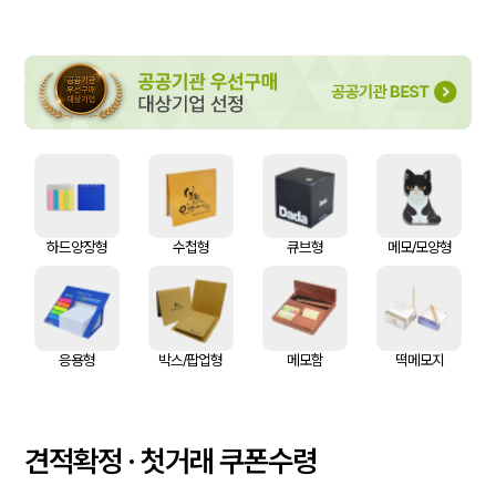
하드양장형
수첩형
큐브형
메모/모양형
응용형
박스/팝업형
메모함
떡메모지
견적확정 · 첫거래 쿠폰수령