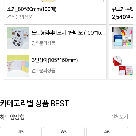
종이쇼핑백 (노매뉴얼)
이OO
07-28
소형_80*80mm(100매)
견적문의상품
2,540
원
~
점착메모지_참고메모 (100*75mm)
박OO
07-27
8*17mm)
노트형점착메모지_1단메모 (100*150mm)
소형_80*80mm(100매)
성OO
07-24
견적문의상품
특떡메모(대_300매/100*100*32mm)
오OO
07-24
3단접이(105*160mm)
소형_80*80mm(100매)
성OO
07-24
견적문의상품
하드양장형(모양형)
현OO
07-23
카테고리별
상품 BEST
하드양장형
전체보기
대형
중형
소형