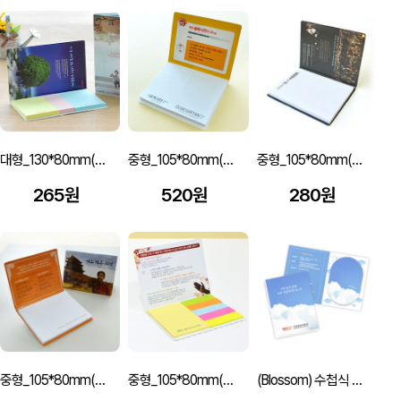
대형_130*80mm(50매)3쪽
중형_105*80mm(30매)2쪽
중형_105*80mm(20매)
265원
520원
280원
중형_105*80mm(20매)
중형_105*80mm(20매)6쪽_형광지
(Blossom) 수첩식 모양형 점착메모지 컬러인쇄 (52x72mm) 1P