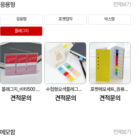
응용형
전체보기
응용형
포켓점착
박스형
플래그지
플래그지_비타500 (50*75mm)
수첩형오색플레그지_아름다운커피 (56*80mm)
포켓메모세트_응용형 (56*133mm)
견적문의
견적문의
견적문의
메모함
전체보기