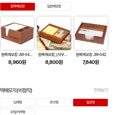
원목메모함
일반메모함
원목메모함 JW-045 (145x100x70mm&#8203;)
원목메모함_(사무용S-056 165x133x25mm)
원목메모함 JW-042
8,960원
8,800원
7,840원
떡메모지(비점착)
전체보기
입체형
큐브형
일반형
수첩/커버형