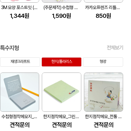
3M 모양 포스트잇 (102*75mm)
(주문제작) 수첩형 견출지 컬러 포스트잇 (모양형) 20매/30매 1P
카카오프렌즈 리틀프렌즈 형태 점착메모지 (70*70mm)
1,344원
1,590원
850원
특수지형
전체보기
재생크라프트
한지/폴라리스
형광
수첩형점착메모지_캠퍼스메모 (85*81mm)
한지점착메모_그린/퍼플 기본 (70*75mm)
한지점착메모_전통 (102*80mm)
견적문의
견적문의
견적문의