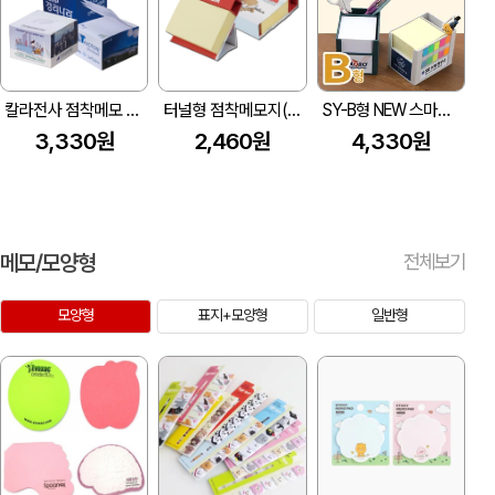
칼라전사 점착메모 (70*75mm,500매/700매)
터널형 점착메모지(300매) (106X113X35mm)
SY-B형 NEW 스마트 큐브 메모함 (B형)
3,330원
2,460원
4,330원
메모/모양형
전체보기
모양형
표지+모양형
일반형