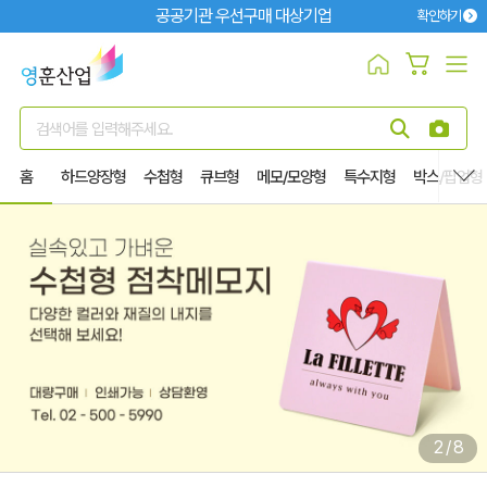
공공기관 우선구매 대상기업
확인하기
검색어를 입력해주세요.
홈
하드양장형
수첩형
큐브형
메모/모양형
특수지형
박스/팝업형
열기
2
/
8