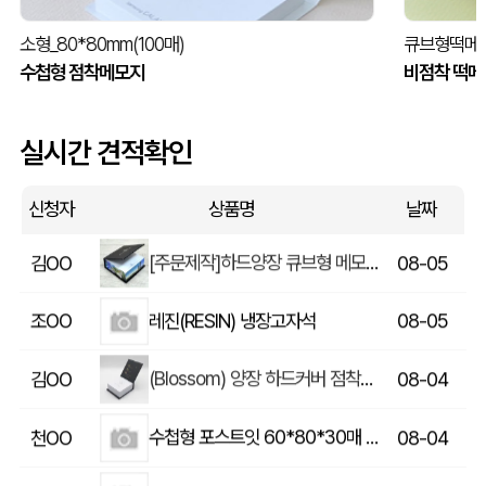
소형_80*80mm(100매)
큐브형떡메모
수첩형 점착메모지
비점착 떡메
실시간 견적확인
모양형점착메모_칼라메모 (70*70mm)
옥OO
08-05
신청자
상품명
날짜
[주문제작]하드양장 큐브형 메모지(100*100mm) 모음
김OO
08-05
레진(RESIN) 냉장고자석
조OO
08-05
(Blossom) 양장 하드커버 점착메모지 소 (77×80mm) 1P
김OO
08-04
수첩형 포스트잇 60*80*30매 (★260804-3000)
천OO
08-04
하드양장형(모양형)
현OO
08-03