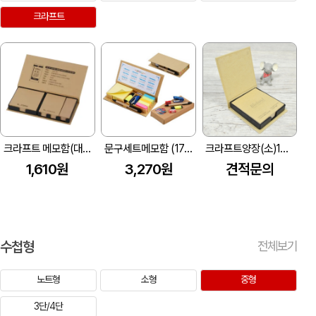
크라프트
크라프트 메모함(대/164*89*18mm)
문구세트메모함 (175*90*25mm)
크라프트양장(소)100매 사출
1,610원
3,270원
견적문의
수첩형
전체보기
노트형
소형
중형
3단/4단