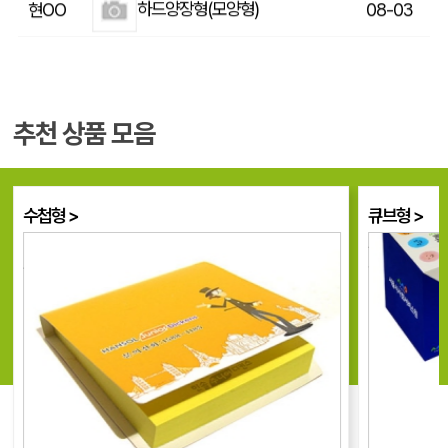
점착 메모지 (70*75mm/20매)
권OO
07-31
[주문제작] 모양형 점착메모지 / 도형 컷팅 메모지 / 캐릭터 점착메모지
김OO
07-31
추천 상품 모음
수첩형오색플레그지_아름다운커피 (56*80mm)
김OO
07-30
[주문제작] 모양형 점착메모지 / 도형 컷팅 메모지 / 캐릭터 점착메모지
SOO
07-29
수첩형 >
큐브형 >
[주문제작] 모양형 점착메모지 / 도형 컷팅 메모지 / 캐릭터 점착메모지
김OO
07-28
실속있고 가벼운
두꺼워서 오
수첩형 점착메모지
광고가 되는!
종이쇼핑백 (노매뉴얼)
이OO
07-28
방문형 점착메모(100*75mm)
고OO
07-28
커버형 점착 떡 메모지
성OO
07-28