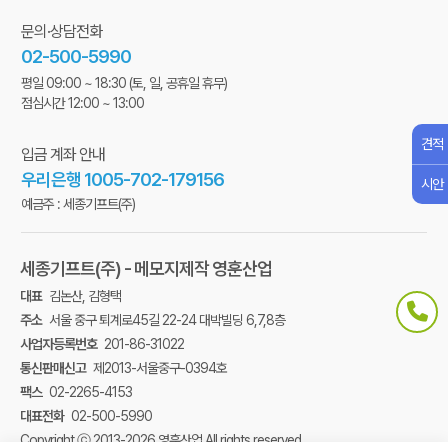
문의·상담전화
02-500-5990
평일 09:00 ~ 18:30
(토, 일, 공휴일 휴무)
점심시간 12:00 ~ 13:00
견적
입금 계좌 안내
우리은행 1005-702-179156
시안
예금주 : 세종기프트(주)
세종기프트(주) - 메모지제작 영훈산업
대표
김논산, 김형택
주소
서울 중구 퇴계로45길 22-24 대박빌딩 6,7,8층
사업자등록번호
201-86-31022
통신판매신고
제2013-서울중구-0394호
팩스
02-2265-4153
대표전화
02-500-5990
Copyright ⓒ 2013-2026 영훈산업 All rights reserved.