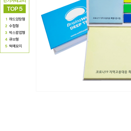
인기카테고리
TOP 5
1
하드양장형
2
수첩형
3
박스팝업형
4
큐브형
5
떡메모지