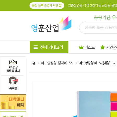
영훈산업은 직접 생산하는 공장을 운영
공장 등록 증명서 확인
공공기관 우
전체 카테고리
베스트
시안샘
홈
하드양장형 점착메모지
하드양장형 메모지(대형)