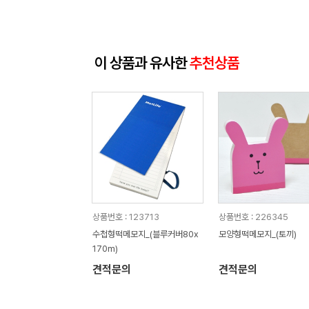
이 상품과 유사한
추천상품
상품번호 : 123713
상품번호 : 226345
수첩형떡메모지_(블루커버80x
모양형떡메모지_(토끼)
170m)
견적문의
견적문의