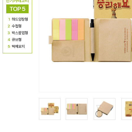
인기카테고리
TOP 5
1
하드양장형
2
수첩형
3
박스팝업형
4
큐브형
5
떡메모지