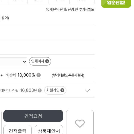
10개 단위 판매 / 단위: 원 부가세별도
 상이)
인쇄예시
원
+
배송비
18,000
(부가세별도,주문시결제)
16,800
회원가입
대박머니적립
원
견적요청
견적출력
상품제안서