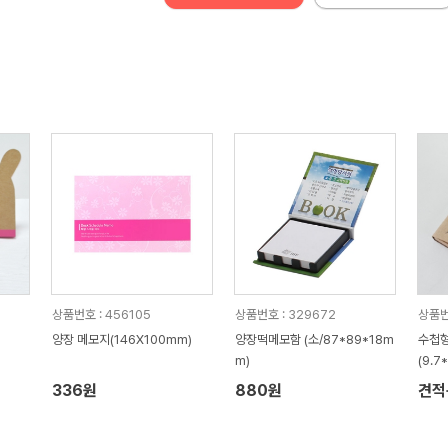
상품번호 : 456105
상품번호 : 329672
상품번
양장 메모지(146X100mm)
양장떡메모함 (소/87*89*18m
수첩형
m)
(9.7
336원
880원
견적