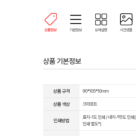
상품정보
기본정보
상세설명
시안샘플
상품 기본정보
상품 규격
90*105*10mm
상품 색상
크라프트
표지-1도 인쇄 / 내지-먹1도 인쇄
인쇄방법
인쇄 별도*)