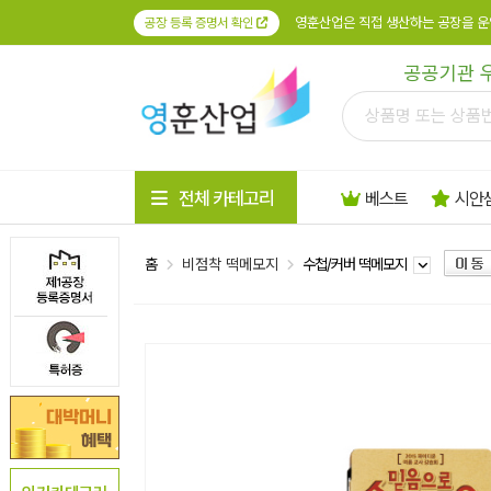
영훈산업은 직접 생산하는 공장을 운
공장 등록 증명서 확인
공공기관 
전체 카테고리
베스트
시안
홈
비점착 떡메모지
수첩/커버 떡메모지