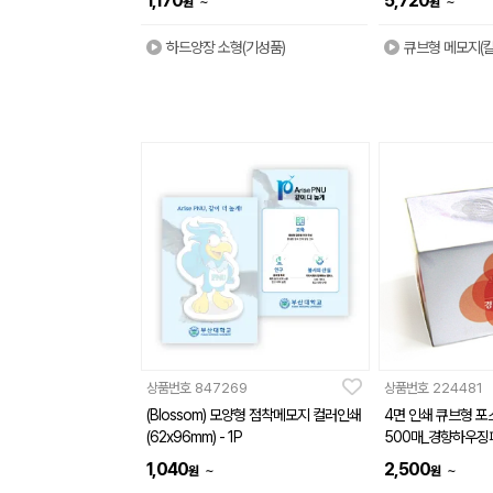
1,170
5,720
~
~
원
원
하드양장 소형(기성품)
큐브형 메모지(
상품번호
847269
상품번호
224481
(Blossom) 모양형 점착메모지 컬러인쇄
4면 인쇄 큐브형 포스
(62x96mm) - 1P
500매_경향하우징
1,040
2,500
~
~
원
원