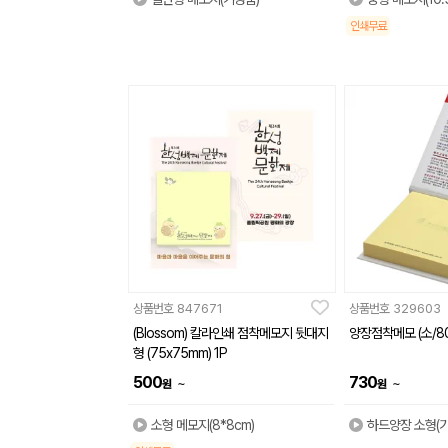
인쇄무료
상품번호
847671
상품번호
329603
(Blossom) 칼라인쇄 점착메모지 뒷대지
양장점착메모 (소/80
형 (75x75mm) 1P
500
730
~
~
원
원
소형 메모지(8*8cm)
하드양장 소형(기