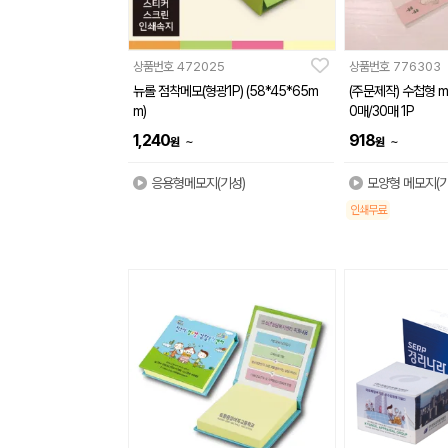
상품번호
472025
상품번호
776303
뉴롤 점착메모(형광1P) (58*45*65m
(주문제작) 수첩형 m
m)
0매/30매 1P
1,240
918
~
~
원
원
응용형메모지(기성)
모양형 메모지(기
인쇄무료