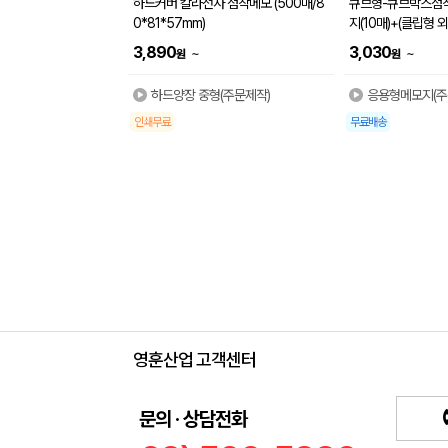
하드커버 칼라전사 점착메모 (500매/8
큐브형-큐브박스점
0*81*57mm)
지(10매)+(클립형 
3,890
3,030
~
~
원
원
하드양장 중형(주문제작)
응용형메모지(주
인쇄무료
무료배송
영훈산업 고객센터
문의 · 상담전화