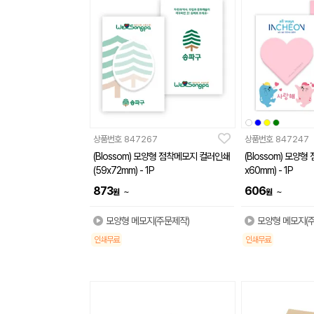
상품번호
847267
상품번호
847247
(Blossom) 모양형 점착메모지 컬러인쇄
(Blossom) 모양형
(59x72mm) - 1P
x60mm) - 1P
873
606
~
~
원
원
모양형 메모지(주문제작)
모양형 메모지(
인쇄무료
인쇄무료