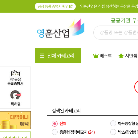
영훈산업은 직접 생산하는 공장을 운영
공장 등록 증명서 확인
공공기관 우
전체 카테고리
베스트
시안샘
검색된 카테고리
전체
하드양장형 
응용형 점착메모지
(24)
박스/팝업형