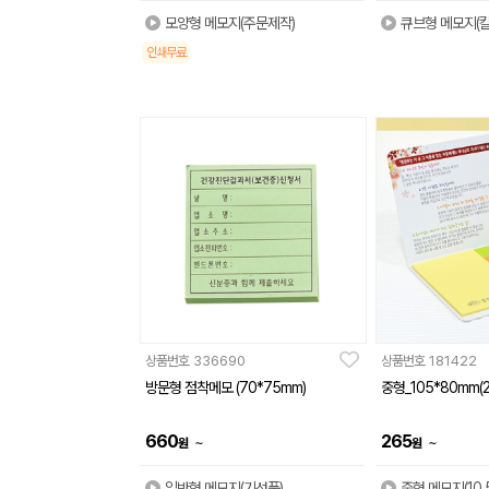
모양형 메모지(주문제작)
큐브형 메모지(
인쇄무료
상품번호
336690
상품번호
181422
방문형 점착메모 (70*75mm)
중형_105*80mm(
660
265
~
~
원
원
일반형 메모지(기성품)
중형 메모지(10.