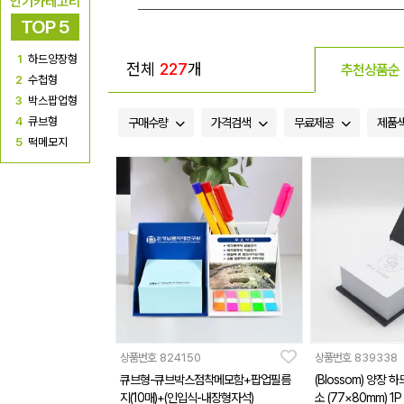
인기카테고리
TOP 5
1
하드양장형
전체
227
개
추천상품순
2
수첩형
3
박스팝업형
4
큐브형
구매수량
가격검색
무료제공
제품
5
떡메모지
상품번호
824150
상품번호
839338
큐브형-큐브박스점착메모함+팝업필름
(Blossom) 양장
지(10매)+(인입식-내장형자석)
소 (77×80mm) 1P