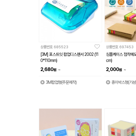
상품번호
685523
상품번호
697453
[3M] 포스트잇 팝업디스펜서 2002 (11
심플케이스 점착메모지 (
0*110mm)
cm)
2,680
2,000
~
~
원
원
3M팝업형(주문제작)
종이박스형(기성