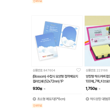
인쇄무료
상품번호
847604
상품번호
223166
(Blossom) 수첩식 모양형 점착메모지
양장형 하드커버 팝업
컬러인쇄 (52x72mm) 1P
100매_7쪽_티브로
930
1,750
~
~
원
원
초소형 메모지(6*8cm)
하드양장 대형(
인쇄무료