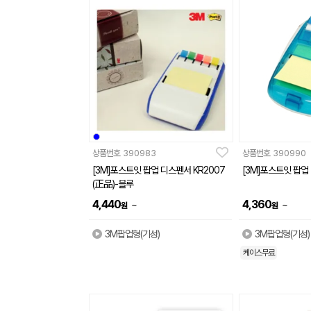
상품번호
390983
상품번호
390990
[3M]포스트잇 팝업 디스펜서 KR2007
[3M]포스트잇 팝업 
(正品)-블루
4,440
4,360
~
~
원
원
3M팝업형(기성)
3M팝업형(기성)
케이스무료