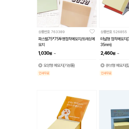
상품번호
763389
상품번호
526855
파스텔75*75투명점착메모지/트레싱메
터널형 점착메모지(30
모지
35mm)
1,030
2,460
~
~
원
원
모양형 메모지(기성품)
큐브형 메모지(
인쇄무료
인쇄무료