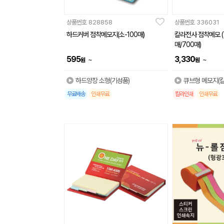
상품번호
828858
상품번호
336031
하드커버 점착메모지(소-100매)
칼라전사 점착메모 (
매/700매)
595
3,330
~
~
원
원
하드양장 소형(기성품)
큐브형 메모지(
무료배송
인쇄무료
칼라인쇄
인쇄무료