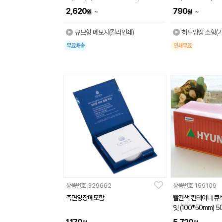
2,620
790
~
~
원
원
큐브형 메모지(칼라인쇄)
하드양장 소형(기
무료배송
인쇄무료
상품번호
329662
상품번호
159109
측면양장메모함
빨간색 컨테이너 큐
잇 (100*50mm) 