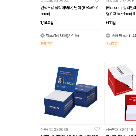
상품번호
526862
상품번호
847669
인덱스용 점착메모(대) 단색 (108x82x1
(Blossom) 칼라
5mm)
형 (100×76mm) 1
1,140
611
~
~
원
원
하드양장 대형(기성품)
중형 메모지(10.
인쇄무료
인쇄무료
상품번호
336038
상품번호
824149