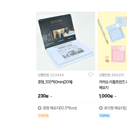
상품번호
223349
상품번호
690251
중형_105*80mm(20매)
카카오 리틀프렌즈 
메모지
230
1,000
~
~
원
원
중형 메모지(10.5*8cm)
큐브형 메모지(
인쇄무료
무료배송