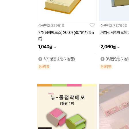
상품번호
329610
상품번호
737903
양장점착메모(소) 200매 (80*81*24m
거치식 점착메모함 대 
m)
1,040
2,060
~
~
원
원
하드양장 소형(기성품)
3M팝업형(기성)
인쇄무료
인쇄무료