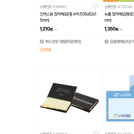
상품번호
526861
상품번호
472024
인덱스용 점착메모(대) 4색 (108x82x1
뉴롤 점착메모(형광3색
5mm)
mm)
1,210
1,350
~
~
원
원
하드양장 대형(주문제작)
응용형메모지(기
인쇄무료