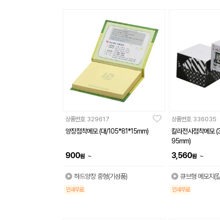
상품번호
329617
상품번호
336035
양장점착메모 (대/105*81*15mm)
칼라전사점착메모 (3
95mm)
900
3,560
~
~
원
원
하드양장 중형(기성품)
큐브형 메모지(
인쇄무료
인쇄무료