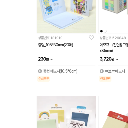
상품번호
181919
상품번호
526848
중형_105*80mm(20매)
메모큐브(전면광고형)
x85mm)
230
3,720
~
~
원
원
중형 메모지(10.5*8cm)
큐브 떡메모지
인쇄무료
인쇄무료