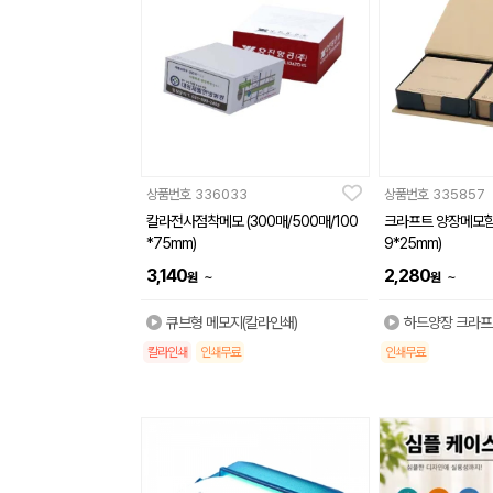
상품번호
336033
상품번호
335857
칼라전사점착메모 (300매/500매/100
크라프트 양장메모함(
*75mm)
9*25mm)
3,140
2,280
~
~
원
원
큐브형 메모지(칼라인쇄)
하드양장 크라프
칼라인쇄
인쇄무료
인쇄무료